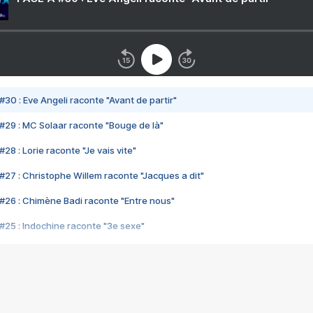
#30 : Eve Angeli raconte "Avant de partir"
#29 : MC Solaar raconte "Bouge de là"
28 : Lorie raconte "Je vais vite"
#27 : Christophe Willem raconte "Jacques a dit"
#26 : Chimène Badi raconte "Entre nous"
#25 : Indochine raconte "3e sexe"
#24 : Zaho raconte "C'est chelou"
#23 : Patrick Bruel raconte "Au café des délices"
#22 : Kyo raconte "Le chemin"