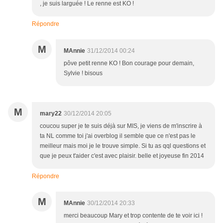
, je suis larguée ! Le renne est KO !
Répondre
M
MAnnie
31/12/2014 00:24
pôve petit renne KO ! Bon courage pour demain,
Sylvie ! bisous
M
mary22
30/12/2014 20:05
coucou super je te suis déjà sur MIS, je viens de m'inscrire à
ta NL comme toi j'ai overblog il semble que ce n'est pas le
meilleur mais moi je le trouve simple. Si tu as qql questions et
que je peux t'aider c'est avec plaisir. belle et joyeuse fin 2014
Répondre
M
MAnnie
30/12/2014 20:33
merci beaucoup Mary et trop contente de te voir ici !