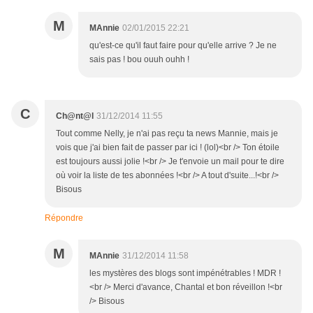
M
MAnnie
02/01/2015 22:21
qu'est-ce qu'il faut faire pour qu'elle arrive ? Je ne
sais pas ! bou ouuh ouhh !
C
Ch@nt@l
31/12/2014 11:55
Tout comme Nelly, je n'ai pas reçu ta news Mannie, mais je
vois que j'ai bien fait de passer par ici ! (lol)<br /> Ton étoile
est toujours aussi jolie !<br /> Je t'envoie un mail pour te dire
où voir la liste de tes abonnées !<br /> A tout d'suite...!<br />
Bisous
Répondre
M
MAnnie
31/12/2014 11:58
les mystères des blogs sont impénétrables ! MDR !
<br /> Merci d'avance, Chantal et bon réveillon !<br
/> Bisous