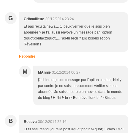
G
Gribouillette
30/12/2014 23:24
Et pas reçu ta news.... tu peux vérifier que je sois bien
abonnée ? je t'ai aussi envoyé un message par l'option
&quot;contact&quot;,... l'as-tu reçu ? Big bisous et bon
Réveillon !
Répondre
M
MAnnie
31/12/2014 00:27
j'ai bien reçu ton message par l'option contact, Nelly
par contre je ne sais pas comment vérifier si tu es
abonnée. Je suis encore bien novice dans le monde
du blog ! Hi !hi !<br /> Bon réveillon<br /> Bisous
B
Beceva
30/12/2014 22:16
Et tu assures toujours le post &quot;photos&quot; ! Bravo ! Moi