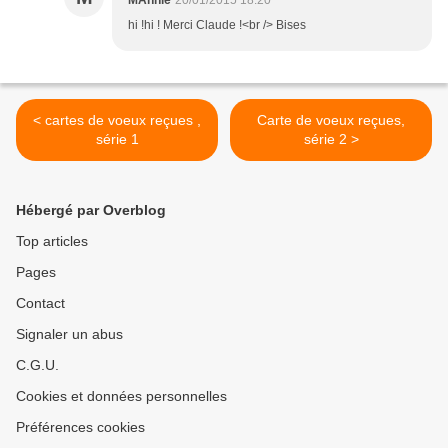
MAnnie
20/01/2015 18:20
hi !hi ! Merci Claude !<br /> Bises
< cartes de voeux reçues ,
Carte de voeux reçues,
série 1
série 2 >
Hébergé par Overblog
Top articles
Pages
Contact
Signaler un abus
C.G.U.
Cookies et données personnelles
Préférences cookies