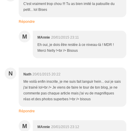
C'est vraiment trop chou !!! Tu as bien imité la patouille du
petit... lol Bises
Répondre
M
MAnnie
20/01/2015 23:11
Eh oui, je dois être restée à ce niveau-là ! MDR !
Merci Nelly !<br /> Bisous
N
Nath
20/01/2015 20:22
Me voilà enfin inscrite, je me suis fait languir hein... oui je sais
j'ai trainé lol<br /> Je viens de faire le tour de ton blog, je ne
commente pas chaque article mais j'ai vu de magnifiques
réas et des photos superbes !<br /> bisous
Répondre
M
MAnnie
20/01/2015 23:12