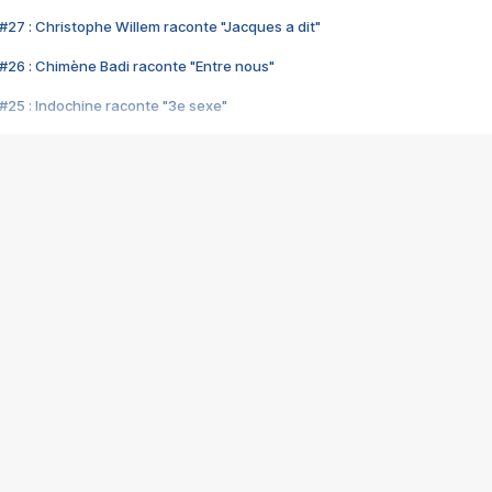
#27 : Christophe Willem raconte "Jacques a dit"
#26 : Chimène Badi raconte "Entre nous"
#25 : Indochine raconte "3e sexe"
#24 : Zaho raconte "C'est chelou"
#23 : Patrick Bruel raconte "Au café des délices"
#22 : Kyo raconte "Le chemin"
#21 : Nolwenn Leroy raconte "Cassé"
#20 : Patrick Hernandez raconte "Born to be alive"
#19 : Lorie raconte "Près de moi"
#18 : Michael Jones raconte "A nos actes manqués" (avec Jean-Jacque
#17 : Khaled raconte "Aïcha"
#16 : Corneille raconte "Parce qu'on vient de loin"