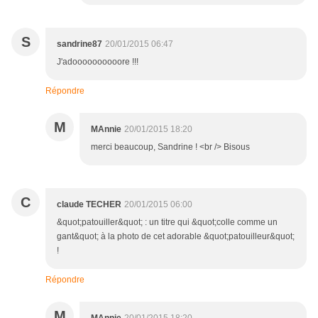
S
sandrine87
20/01/2015 06:47
J'adoooooooooore !!!
Répondre
M
MAnnie
20/01/2015 18:20
merci beaucoup, Sandrine ! <br /> Bisous
C
claude TECHER
20/01/2015 06:00
&quot;patouiller&quot; : un titre qui &quot;colle comme un
gant&quot; à la photo de cet adorable &quot;patouilleur&quot;
!
Répondre
M