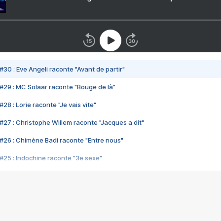
#30 : Eve Angeli raconte "Avant de partir"
#29 : MC Solaar raconte "Bouge de là"
28 : Lorie raconte "Je vais vite"
#27 : Christophe Willem raconte "Jacques a dit"
#26 : Chimène Badi raconte "Entre nous"
#25 : Indochine raconte "3e sexe"
#24 : Zaho raconte "C'est chelou"
#23 : Patrick Bruel raconte "Au café des délices"
#22 : Kyo raconte "Le chemin"