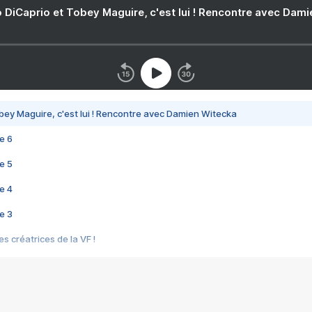
 DiCaprio et Tobey Maguire, c'est lui ! Rencontre avec Dam
bey Maguire, c'est lui ! Rencontre avec Damien Witecka
e 6
e 5
e 4
e 3
s créatrices de la VF !
e 2
e 1