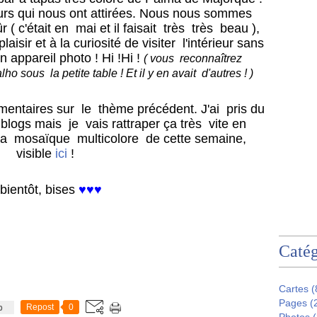
eurs qui nous ont attirées. Nous nous sommes
r ( c'était en mai et il faisait très très beau ),
laisir et à la curiosité de visiter l'intérieur sans
 appareil photo ! Hi !Hi !
( vous reconnaîtrez
o sous la petite table ! Et il y en avait d'autres ! )
entaires sur le thème précédent. J'ai pris du
blogs mais je vais rattraper ça très vite en
a mosaïque multicolore de cette semaine,
visible
ici
!
bientôt, bises
♥♥♥
Catég
Cartes
(
Pages
(
Repost
0
0