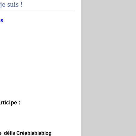
je suis !
ms
ticipe :
e défis Créablablablog