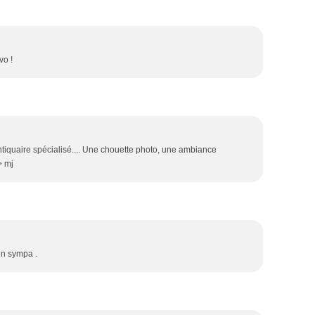
vo !
tiquaire spécialisé.... Une chouette photo, une ambiance
> mj
ien sympa .