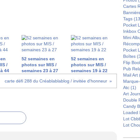
Photos
(
Cartes 
Bannièr
Tags
(13
Pocket L
Inkbox 
Mini Al
Récomp
Pocket 
Boîtes
(
 en
52 semaines en
52 semaines en
Flip Boo
IS /
photos sur MIS /
photos sur MIS /
Pub Rel
à 44
semaines 23 à 27
semaines 19 à 22
Mail Art
carte défi 288 du Créablablablog / invitée d'honneur
Marque
Atc
(1)
Art Jour
Double 
Candy B
Loaded 
Lot Cbb
Lot Cho