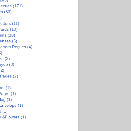
249)
Reçues
(171)
es
(33)
)
etters
(11)
Cards
(10)
bums
(10)
enses
(5)
Letters Reçues
(4)
3)
ks
(3)
ayée
(3)
(2)
-Pages
(2)
nal
(1)
Page-
(1)
log
(1)
Envelope
(1)
b
(1)
u &flowers
(1)