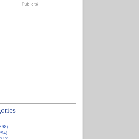
Publicité
ories
898)
294)