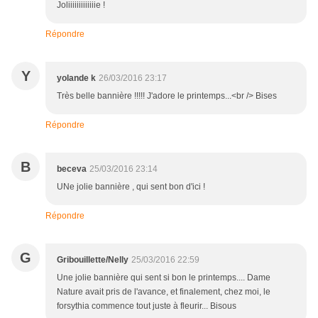
Joliiiiiiiiiiiiie !
Répondre
Y
yolande k
26/03/2016 23:17
Très belle bannière !!!!! J'adore le printemps...<br /> Bises
Répondre
B
beceva
25/03/2016 23:14
UNe jolie bannière , qui sent bon d'ici !
Répondre
G
Gribouillette/Nelly
25/03/2016 22:59
Une jolie bannière qui sent si bon le printemps.... Dame
Nature avait pris de l'avance, et finalement, chez moi, le
forsythia commence tout juste à fleurir... Bisous