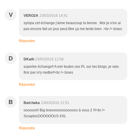
V
VERO2A
23/03/2016 14:41
sympa cet échange j'aime beaucoup la tienne . Moi je n'en ai
pas encore fait un jour peut être ça me tente bien .<br /> bises
Répondre
D
DKath
23/03/2016 12:58
superbe échange!! A voir toutes ces PL sur les blogs, je vais
finir par m'y mettre!!<br /> bises
Répondre
B
Batchaka
23/03/2016 12:51
ooooooh! Big bravoooooooooooo à vous 2 !!!<br />
ScrapbizOOOOOOUS XXL
Répondre