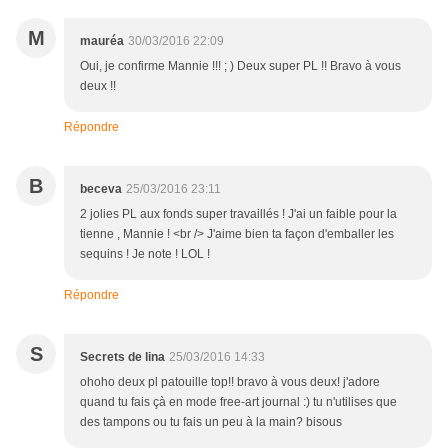
M
mauréa
30/03/2016 22:09
Oui, je confirme Mannie !!! ; ) Deux super PL !! Bravo à vous
deux !!
Répondre
B
beceva
25/03/2016 23:11
2 jolies PL aux fonds super travaillés ! J'ai un faible pour la
tienne , Mannie ! <br /> J'aime bien ta façon d'emballer les
sequins ! Je note ! LOL !
Répondre
S
Secrets de lina
25/03/2016 14:33
ohoho deux pl patouille top!! bravo à vous deux! j'adore
quand tu fais çà en mode free-art journal :) tu n'utilises que
des tampons ou tu fais un peu à la main? bisous