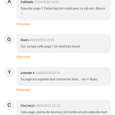
A
Adélaïde
27/04/2016 14:52
Superbe page !! J'aime bcp ton resist avec ce joli vert. Bisous
♡
Répondre
G
Gwen
26/04/2016 18:50
Oui, sympa cette page ! Un fond très réussi.
Répondre
Y
yolande k
24/04/2016 22:37
Ta page est superbe tout comme ton fond....<br /> Bises
Répondre
C
Ch@nt@l
24/04/2016 22:34
Jolie page, pleine de douceur, joli combo et jolie patouille bref