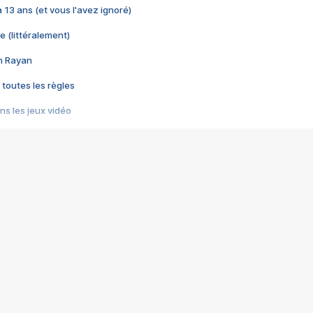
 a 13 ans (et vous l'avez ignoré)
e (littéralement)
im Rayan
 toutes les règles
s les jeux vidéo
us choquant de Rockstar ? - Le scandale BULLY
e plus moche de Steam
du RÊVE tourne au CAUCHEMAR
pendant 8 heures
it… à tort
umiliés par un jeu vidéo
ire - Final Fantasy 8
ti un empire - Age of Empires