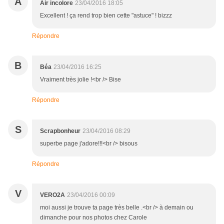
A
Air incolore
23/04/2016 18:05
Excellent ! ça rend trop bien cette "astuce" ! bizzz
Répondre
B
Béa
23/04/2016 16:25
Vraiment très jolie !<br /> Bise
Répondre
S
Scrapbonheur
23/04/2016 08:29
superbe page j'adore!!!<br /> bisous
Répondre
V
VERO2A
23/04/2016 00:09
moi aussi je trouve ta page très belle .<br /> à demain ou
dimanche pour nos photos chez Carole