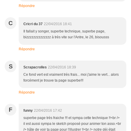
Répondre
C
Cricri du 37
22/04/2016 18:41
Il fallait y songer, superbe technique, superbe page,
bizzzzzzzzzzzzzz à très vite sur l'Antre, le 26, bisousss
Répondre
S
Scrapacrolles
22/04/2016 18:39
Ce fond vert est vraiment très frais... moi j'aime le vert... alors
forcément je trouve ta page superbe!!!
Répondre
F
funny
22/04/2016 17:42
superbe page très fraiche !!! et sympa cette technique !!<br />
il est aussi sympa le sketch proposé pour animer ton asso.<br
/> hâte de voir ta page pour l'illustrer !!<br /> notre déj était