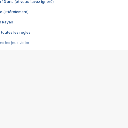
 a 13 ans (et vous l'avez ignoré)
e (littéralement)
im Rayan
 toutes les règles
s les jeux vidéo
us choquant de Rockstar ? - Le scandale BULLY
e plus moche de Steam
du RÊVE tourne au CAUCHEMAR
pendant 8 heures
it… à tort
umiliés par un jeu vidéo
ire - Final Fantasy 8
ti un empire - Age of Empires