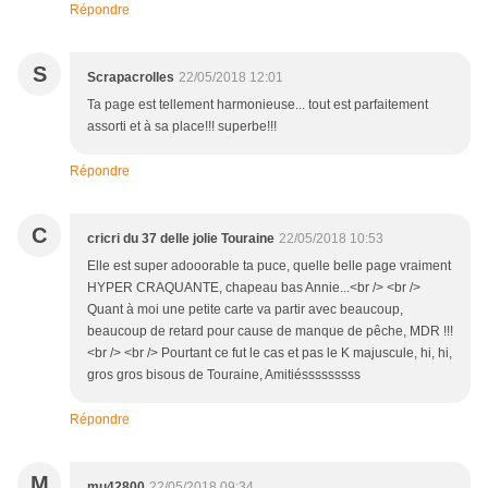
Répondre
S
Scrapacrolles
22/05/2018 12:01
Ta page est tellement harmonieuse... tout est parfaitement
assorti et à sa place!!! superbe!!!
Répondre
C
cricri du 37 delle jolie Touraine
22/05/2018 10:53
Elle est super adooorable ta puce, quelle belle page vraiment
HYPER CRAQUANTE, chapeau bas Annie...<br /> <br />
Quant à moi une petite carte va partir avec beaucoup,
beaucoup de retard pour cause de manque de pêche, MDR !!!
<br /> <br /> Pourtant ce fut le cas et pas le K majuscule, hi, hi,
gros gros bisous de Touraine, Amitiésssssssss
Répondre
M
mu42800
22/05/2018 09:34