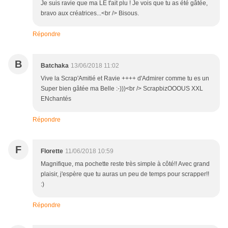
Je suis ravie que ma LE t'ait plu ! Je vois que tu as été gâtée,
bravo aux créatrices...<br /> Bisous.
Répondre
B
Batchaka
13/06/2018 11:02
Vive la Scrap'Amitié et Ravie ++++ d'Admirer comme tu es un
Super bien gâtée ma Belle :-)))<br /> ScrapbizOOOUS XXL
ENchantés
Répondre
F
Florette
11/06/2018 10:59
Magnifique, ma pochette reste très simple à côté!! Avec grand
plaisir, j'espère que tu auras un peu de temps pour scrapper!!
:)
Répondre