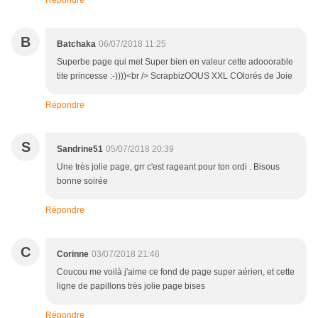
Répondre
B
Batchaka
06/07/2018 11:25
Superbe page qui met Super bien en valeur cette adooorable
tite princesse :-))))<br /> ScrapbizOOUS XXL COlorés de Joie
Répondre
S
Sandrine51
05/07/2018 20:39
Une très jolie page, grr c'est rageant pour ton ordi . Bisous
bonne soirée
Répondre
C
Corinne
03/07/2018 21:46
Coucou me voilà j'aime ce fond de page super aérien, et cette
ligne de papillons très jolie page bises
Répondre