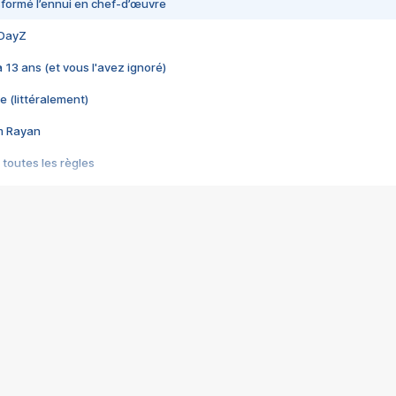
nsformé l’ennui en chef-d’œuvre
 DayZ
 a 13 ans (et vous l'avez ignoré)
e (littéralement)
im Rayan
 toutes les règles
s les jeux vidéo
us choquant de Rockstar ? - Le scandale BULLY
e plus moche de Steam
du RÊVE tourne au CAUCHEMAR
pendant 8 heures
it… à tort
umiliés par un jeu vidéo