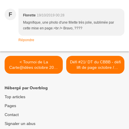
F
Florette
19/10/2019 00:28
Magnifique, une photo d'une fillette très jolie, sublimée par
cette mise en page.<br /> Bravo, ????
Répondre
< Tournoi de La
Défi #21/ DT du CBBB - défi
Carte@idées octobre 2019
lift de page octobre /
/ Affiche n°3
Scrap&co >
Hébergé par Overblog
Top articles
Pages
Contact
Signaler un abus