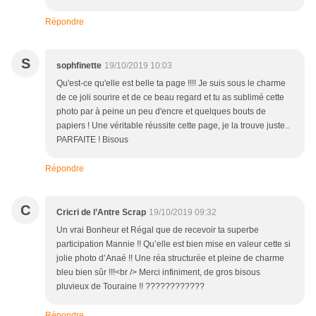
Répondre
S
sophfinette
19/10/2019 10:03
Qu'est-ce qu'elle est belle ta page !!!! Je suis sous le charme
de ce joli sourire et de ce beau regard et tu as sublimé cette
photo par à peine un peu d'encre et quelques bouts de
papiers ! Une véritable réussite cette page, je la trouve juste..
PARFAITE ! Bisous
Répondre
C
Cricri de l’Antre Scrap
19/10/2019 09:32
Un vrai Bonheur et Régal que de recevoir ta superbe
participation Mannie !! Qu’elle est bien mise en valeur cette si
jolie photo d’Anaé !! Une réa structurée et pleine de charme
bleu bien sûr !!!<br /> Merci infiniment, de gros bisous
pluvieux de Touraine !! ????????????
Répondre