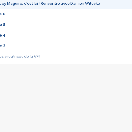
bey Maguire, c'est lui ! Rencontre avec Damien Witecka
e 6
e 5
e 4
e 3
s créatrices de la VF !
e 2
e 1
e Mektoub My Love arrive enfin ! Rencontre avec Shaïn Boumedine et Sal
i : après Toni en famille
elle réalise le bouleversant Dites lui que je l'aime
ais ! Rencontre autour de Vie privée de Rebecca Zlotowski
 de Marguerite, Grave... Rencontre avec Ella Rumpf