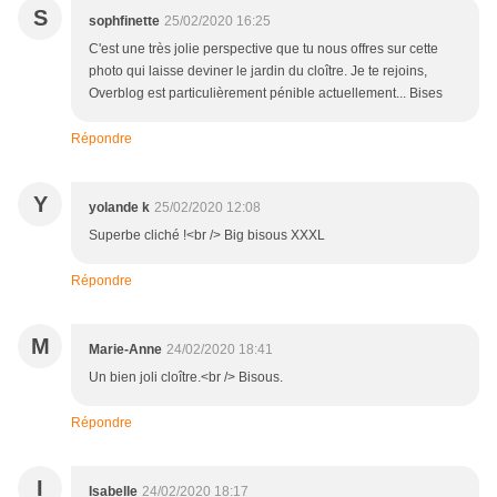
S
sophfinette
25/02/2020 16:25
C'est une très jolie perspective que tu nous offres sur cette
photo qui laisse deviner le jardin du cloître. Je te rejoins,
Overblog est particulièrement pénible actuellement... Bises
Répondre
Y
yolande k
25/02/2020 12:08
Superbe cliché !<br /> Big bisous XXXL
Répondre
M
Marie-Anne
24/02/2020 18:41
Un bien joli cloître.<br /> Bisous.
Répondre
I
Isabelle
24/02/2020 18:17