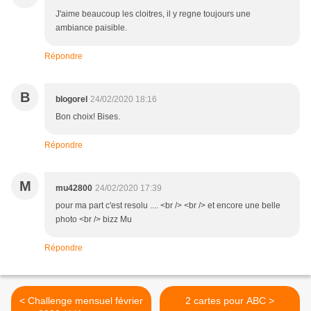
J'aime beaucoup les cloitres, il y regne toujours une
ambiance paisible.
Répondre
B
blogorel
24/02/2020 18:16
Bon choix! Bises.
Répondre
M
mu42800
24/02/2020 17:39
pour ma part c'est resolu .... <br /> <br /> et encore une belle
photo <br /> bizz Mu
Répondre
< Challenge mensuel février
2 cartes pour ABC >