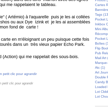
Photos
(
ui me rappelaient le tableau.
Cartes 
Bannièr
Tags
(13
e" ( Artémio) à l'aquarelle puis je les ai collées
Pocket L
ushos ou aux Dye Izink et je les ai assemblées
Inkbox 
 mon fond de carte !
Mini Al
Récomp
Pocket 
e carte en m'éloignant un peu puisque cette fois
Boîtes
(
 détourés dans un très vieux papier Echo Park.
Flip Boo
Pub Rel
nd (Action) qui me rappelait des sous-bois.
Mail Art
Marque
Atc
(1)
Art Jour
Double 
Candy B
n petit clic pour agrandir
Loaded 
Lot Cbb
Lot Cho