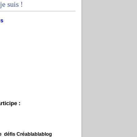
je suis !
ms
ticipe :
e défis Créablablablog