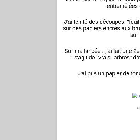
entremêlées q
J'ai teinté des découpes "feuill
sur des papiers encrés aux br
sur
Sur ma lancée , j'ai fait une 2
il s'agit de "vrais" arbres"
J'ai pris un papier de fo
u