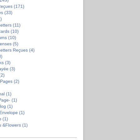
249)
Reçues
(171)
es
(33)
)
etters
(11)
Cards
(10)
bums
(10)
enses
(5)
Letters Reçues
(4)
3)
ks
(3)
ayée
(3)
(2)
-Pages
(2)
nal
(1)
Page-
(1)
log
(1)
Envelope
(1)
b
(1)
u &flowers
(1)