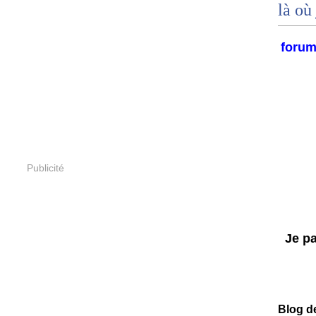
là où 
foru
Publicité
Je par
Blog d