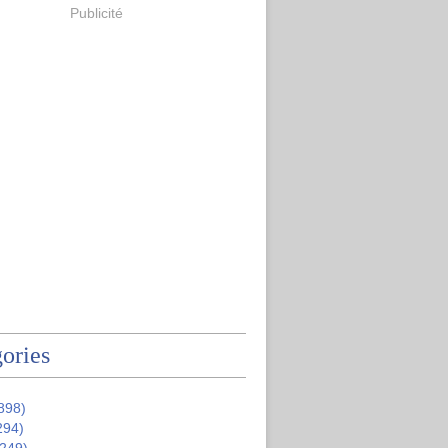
Publicité
ories
898)
294)