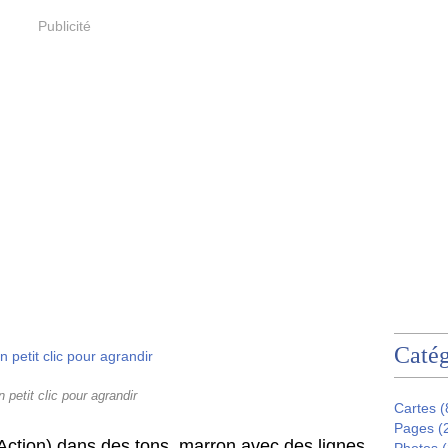
Publicité
Catég
n petit clic pour agrandir
Cartes
(
Pages
(
 (Action) dans des tons marron avec des lignes