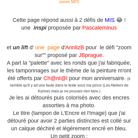
Cette page répond aussi à 2 défis de
MIS
😂 !
une
inspi
proposée par
Pascaleminus
et
un lift
d'
une page
d'
AnnlizB
pour le défi "zoom
sur"" proposé par
JBprague
.
A part la "palette" avec les ronds que j'ai fabriquée,
les tamponnages sur le thème de la peinture m'ont
été offerts par
Ch@nt@l
pour mon anniversaire.
(Il
semble qu'il y ait une faute dans le texte sous ma pince (Les Ateliers de
Karine) mais je ne pouvais rien faire.)
Je les ai détourés puis colorisés avec des encres
assorties à ma photo.
Le titre (tampon de L'Encre et l'Image) que j'ai
détouré pour avoir 2 parties distinctes est collé sur
un calque déchiré et légèrement encré en bleu.
Un petit zoom :