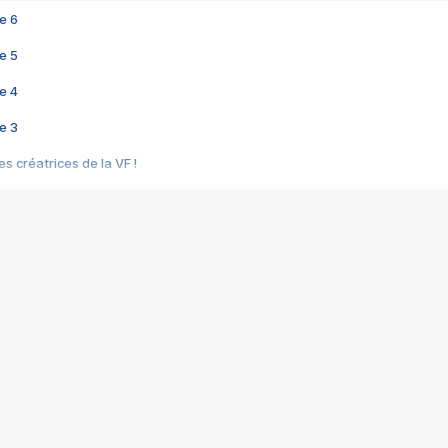
e 6
e 5
e 4
e 3
s créatrices de la VF !
e 2
e 1
e Mektoub My Love arrive enfin ! Rencontre avec Shaïn Boumedine et Sal
i : après Toni en famille
elle réalise le bouleversant Dites lui que je l'aime
ais ! Rencontre autour de Vie privée de Rebecca Zlotowski
 de Marguerite, Grave... Rencontre avec Ella Rumpf