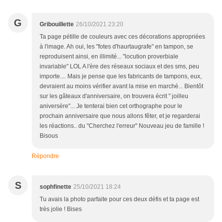
G
Gribouillette
26/10/2021 23:20
Ta page pétille de couleurs avec ces décorations appropriées
à l'image. Ah oui, les "fotes d'haurtaugrafe" en tampon, se
reproduisent ainsi, en illimité... "locution proverbiale
invariable" LOL A l'ère des réseaux sociaux et des sms, peu
importe.... Mais je pense que les fabricants de tampons, eux,
devraient au moins vérifier avant la mise en marché... Bientôt
sur les gâteaux d'anniversaire, on trouvera écrit " joilleu
aniversère"... Je tenterai bien cet orthographe pour le
prochain anniversaire que nous allons fêter, et je regarderai
les réactions.. du "Cherchez l'erreur" Nouveau jeu de famille !
Bisous
Répondre
S
sophfinette
25/10/2021 18:24
Tu avais la photo parfaite pour ces deux défis et ta page est
très jolie ! Bises