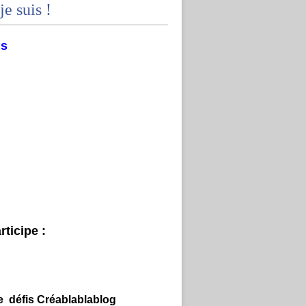
je suis !
ms
ticipe :
e défis Créablablablog