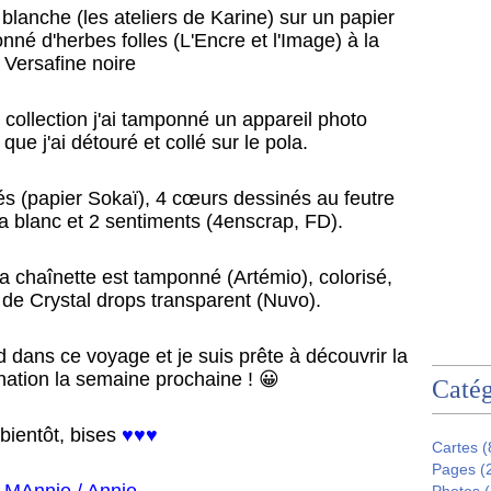
 blanche (les ateliers de Karine) sur un papier
é d'herbes folles (L'Encre et l'Image) à la
Versafine noire
collection j'ai tamponné un appareil photo
que j'ai détouré et collé sur le pola.
rés (papier Sokaï), 4 cœurs dessinés au feutre
a blanc et 2 sentiments (4enscrap, FD).
la chaînette est tamponné (Artémio), colorisé,
 de Crystal drops transparent (Nuvo).
rd dans ce voyage et je suis prête à découvrir la
nation la semaine prochaine ! 😀
Catég
bientôt, bises
♥♥♥
Cartes
(
Pages
(