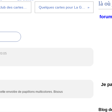
là où 
Carte postale n°6 pour le CBBB / club des cartes n°15 pour La Guilde
Quelques cartes pour La Guilde en juillet
foru
20:05
Je par
cette envolée de papillons multicolores. Bisous
Blog d