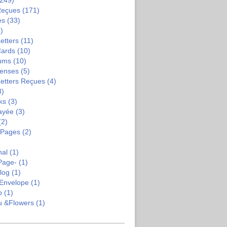
249)
Reçues
(171)
es
(33)
)
etters
(11)
Cards
(10)
bums
(10)
enses
(5)
Letters Reçues
(4)
3)
ks
(3)
ayée
(3)
(2)
-Pages
(2)
nal
(1)
Page-
(1)
log
(1)
Envelope
(1)
b
(1)
u &flowers
(1)