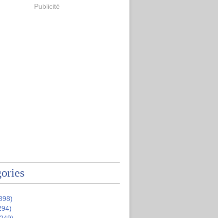
Publicité
ories
898)
294)