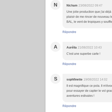
N
Nicham
23/08/2022 09:47
Une jolie production que j'ai déj
plaisir de me rincer de nouveau le
BAL, le vent de tropiques y souffle
Répondre
A
Aurélia
21/08/2022 10:43
C'est une superbe carte !
Répondre
S
sophfinette
19/08/2022 14:02
Il est magnifique ce pola. Il m'é
pour essayer de capter le vol gra
aventures estivales !
Répondre