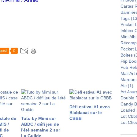
MAnnie / Annie
Photos
(
Cartes 
Bannièr
Tags
(13
Pocket L
Inkbox 
Mini Al
Récomp
Pocket 
post
0
Boîtes
(
Flip Boo
Pub Rel
Mail Art
Marque
Atc
(1)
Art Jour
Double 
Candy B
Défi estival #1 avec
Loaded 
Blablacat sur le
Lot Cbb
stale de
Tuto by Mimi sur
CBBB
Lot Cho
MIS /
ABDC / défi jeu de
fi de
l'été semaine 2 sur
DC
La Guilde