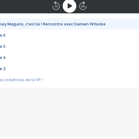
bey Maguire, c'est lui ! Rencontre avec Damien Witecka
e 6
e 5
e 4
e 3
s créatrices de la VF !
e 2
e 1
e Mektoub My Love arrive enfin ! Rencontre avec Shaïn Boumedine et Sal
i : après Toni en famille
elle réalise le bouleversant Dites lui que je l'aime