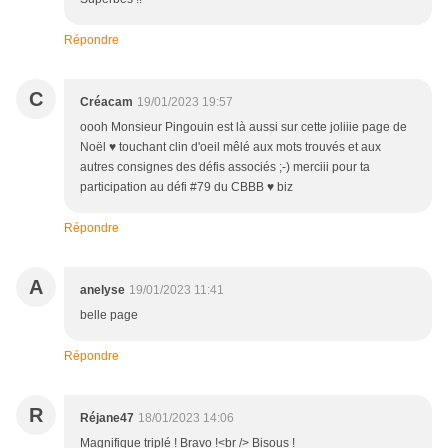
Répondre
C
Créacam
19/01/2023 19:57
oooh Monsieur Pingouin est là aussi sur cette joliiie page de
Noël ♥ touchant clin d'oeil mêlé aux mots trouvés et aux
autres consignes des défis associés ;-) merciii pour ta
participation au défi #79 du CBBB ♥ biz
Répondre
A
anelyse
19/01/2023 11:41
belle page
Répondre
R
Réjane47
18/01/2023 14:06
Magnifique triplé ! Bravo !<br /> Bisous !