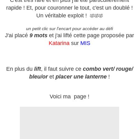
C'est très rare et en plus j'ai été particulièrement
rapide ! Et, pour couronner le tout, c'est un doublé !
Un véritable exploit !
🤣🤣🤣
un petit clic sur l'encart pour accéder au défi
J'ai placé
9 mots
et j'ai lifté cette page proposée par
Katarina
sur
MIS
En plus du
lift
, il faut suivre ce
combo vert/ rouge/
bleu/or
et
placer
une lanterne
!
Voici ma page !