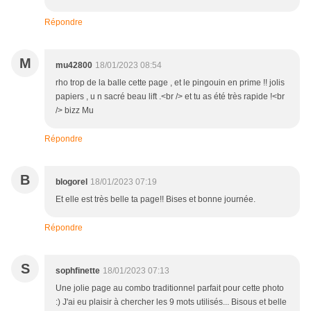
Répondre
M
mu42800
18/01/2023 08:54
rho trop de la balle cette page , et le pingouin en prime !! jolis
papiers , u n sacré beau lift .<br /> et tu as été très rapide !<br
/> bizz Mu
Répondre
B
blogorel
18/01/2023 07:19
Et elle est très belle ta page!! Bises et bonne journée.
Répondre
S
sophfinette
18/01/2023 07:13
Une jolie page au combo traditionnel parfait pour cette photo
:) J'ai eu plaisir à chercher les 9 mots utilisés... Bisous et belle