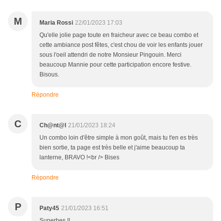
M
Maria Rossi
22/01/2023 17:03
Qu'elle jolie page toute en fraicheur avec ce beau combo et
cette ambiance post fêtes, c'est chou de voir les enfants jouer
sous l'oeil attendri de notre Monsieur Pingouin. Merci
beaucoup Mannie pour cette participation encore festive.
Bisous.
Répondre
C
Ch@nt@l
21/01/2023 18:24
Un combo loin d'être simple à mon goût, mais tu t'en es très
bien sortie, ta page est très belle et j'aime beaucoup ta
lanterne, BRAVO !<br /> Bises
Répondre
P
Paty45
21/01/2023 16:51
Superbes !!