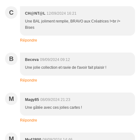
C
CH@NT@L
12/09/2024 16:21
Une BAL joliment remplie, BRAVO aux Créatrices !<br />
Bises
Répondre
B
Beceva
09/09/2024 09:12
Une jolie collection et ravie de t'avoir fait plaisir !
Répondre
M
Magy85
08/09/2024 21:23
Une gâtée avec ces jolies cartes !
Répondre
M
Mu42800
08/09/2024 14:46