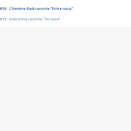
#26 : Chimène Badi raconte "Entre nous"
#25 : Indochine raconte "3e sexe"
#24 : Zaho raconte "C'est chelou"
#23 : Patrick Bruel raconte "Au café des délices"
#22 : Kyo raconte "Le chemin"
#21 : Nolwenn Leroy raconte "Cassé"
#20 : Patrick Hernandez raconte "Born to be alive"
#19 : Lorie raconte "Près de moi"
#18 : Michael Jones raconte "A nos actes manqués" (avec Jean-Jacque
#17 : Khaled raconte "Aïcha"
#16 : Corneille raconte "Parce qu'on vient de loin"
#15 : Indochine raconte "L'aventurier"