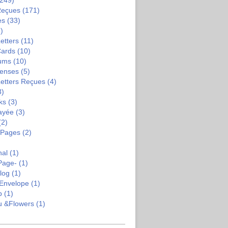
249)
Reçues
(171)
es
(33)
)
etters
(11)
Cards
(10)
bums
(10)
enses
(5)
Letters Reçues
(4)
3)
ks
(3)
ayée
(3)
(2)
-Pages
(2)
nal
(1)
Page-
(1)
log
(1)
Envelope
(1)
b
(1)
u &flowers
(1)