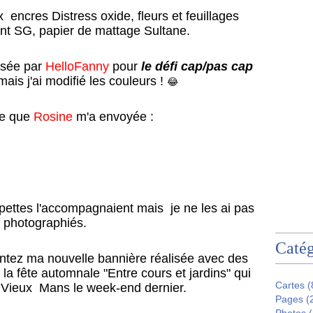
encres Distress oxide, fleurs et feuillages
nt SG, papier de mattage Sultane.
osée par
HelloFanny
pour
le défi cap/pas cap
mais j'ai modifié les couleurs !
😂
lle que
Rosine
m'a envoyée :
ettes l'accompagnaient mais je ne les ai pas
photographiés.
Catég
entez ma nouvelle bannière réalisée avec des
 la fête automnale "Entre cours et jardins" qui
Cartes
(
e Vieux Mans le week-end dernier.
Pages
(