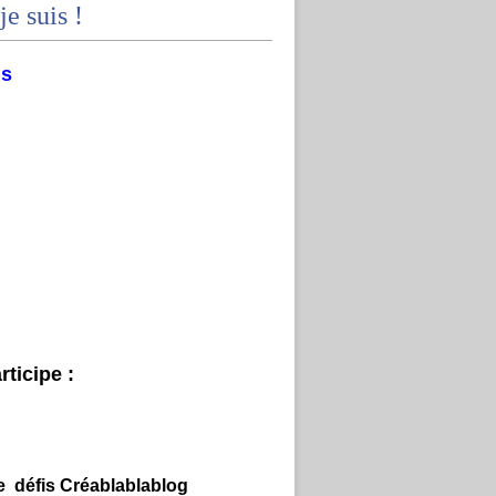
je suis !
ms
ticipe :
e défis Créablablablog