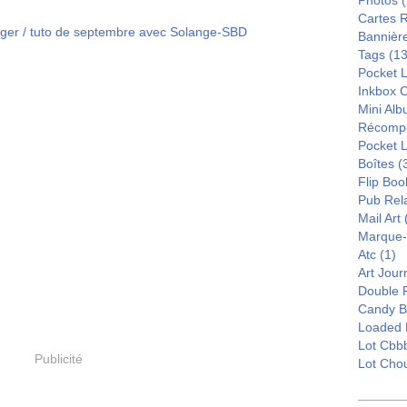
Photos
(
Cartes 
Bannièr
Tags
(13
Pocket L
Inkbox 
Mini Al
Récomp
Pocket 
Boîtes
(
Flip Boo
Pub Rel
Mail Art
Marque
Atc
(1)
Art Jour
Double 
Candy B
Loaded 
Lot Cbb
Publicité
Lot Cho