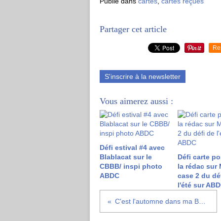
Publié dans
cartes
,
cartes reçues
Partager cet article
Re
S'inscrire à la newsletter
Vous aimerez aussi :
Défi estival #4 avec
Blablacat sur le
Défi carte po
CBBB/ inspi photo
la rédac sur 
ABDC
case 2 du dé
l'été sur AB
C'est l'automne dans ma BAL !