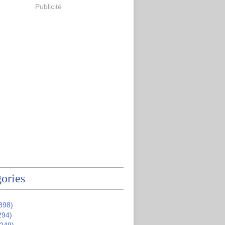
Publicité
ories
898)
294)