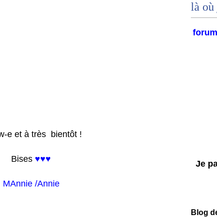
là où 
foru
-e et à très bientôt !
Bises
♥♥♥
Je par
MAnnie /Annie
Blog d