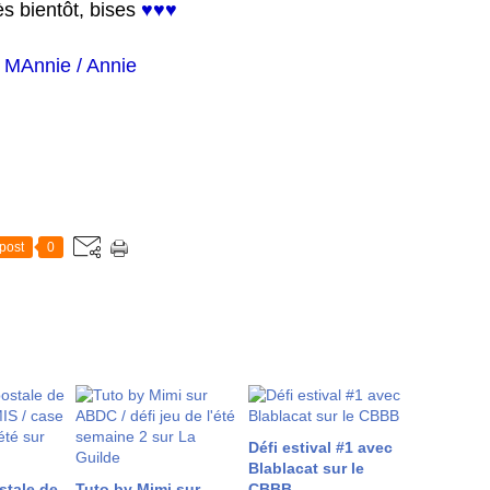
ès bientôt, bises
♥♥♥
MAnnie / Annie
post
0
Défi estival #1 avec
Blablacat sur le
stale de
Tuto by Mimi sur
CBBB