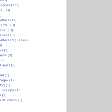
249)
Reçues
(171)
es
(33)
)
etters
(11)
Cards
(10)
bums
(10)
enses
(5)
Letters Reçues
(4)
3)
ks
(3)
ayée
(3)
(2)
-Pages
(2)
nal
(1)
Page-
(1)
log
(1)
Envelope
(1)
b
(1)
u &flowers
(1)