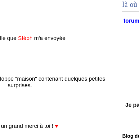
là où 
foru
lle que
Stéph
m'a envoyée
loppe "maison" contenant quelques petites
surprises.
Je par
un grand merci à toi !
♥
Blog d