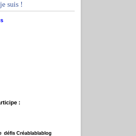
je suis !
ms
ticipe :
e défis Créablablablog