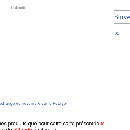
Publicité
Suiv
êmes produits que pour cette carte présentée
ici
uto de
Yolande
également.