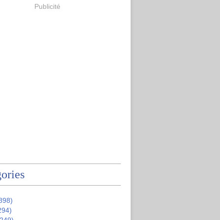
Publicité
ories
898)
294)