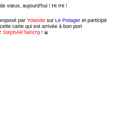
de vœux, aujourd'hui ! Hi !Hi !
 proposé par
Yolande
sur
Le Potager
et participé
ette carte qui est arrivée à bon port
z
StéphARTalrich
) !
😀