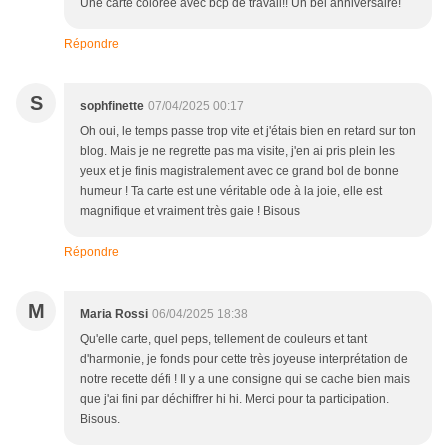
Une carte colorée avec bcp de travail!! Un bel anniversaire!
Répondre
S
sophfinette
07/04/2025 00:17
Oh oui, le temps passe trop vite et j'étais bien en retard sur ton
blog. Mais je ne regrette pas ma visite, j'en ai pris plein les
yeux et je finis magistralement avec ce grand bol de bonne
humeur ! Ta carte est une véritable ode à la joie, elle est
magnifique et vraiment très gaie ! Bisous
Répondre
M
Maria Rossi
06/04/2025 18:38
Qu'elle carte, quel peps, tellement de couleurs et tant
d'harmonie, je fonds pour cette très joyeuse interprétation de
notre recette défi ! Il y a une consigne qui se cache bien mais
que j'ai fini par déchiffrer hi hi. Merci pour ta participation.
Bisous.