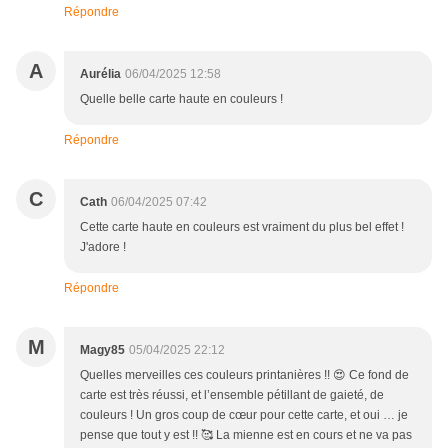
Répondre
A
Aurélia
06/04/2025 12:58
Quelle belle carte haute en couleurs !
Répondre
C
Cath
06/04/2025 07:42
Cette carte haute en couleurs est vraiment du plus bel effet !
J'adore !
Répondre
M
Magy85
05/04/2025 22:12
Quelles merveilles ces couleurs printanières !! 😍 Ce fond de
carte est très réussi, et l’ensemble pétillant de gaieté, de
couleurs ! Un gros coup de cœur pour cette carte, et oui … je
pense que tout y est !! 🥰 La mienne est en cours et ne va pas