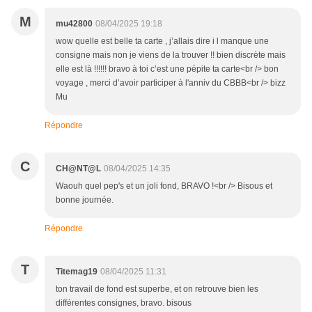
M
mu42800
08/04/2025 19:18
wow quelle est belle ta carte , j’allais dire i l manque une
consigne mais non je viens de la trouver !! bien discrète mais
elle est là !!!!!! bravo à toi c’est une pépite ta carte<br /> bon
voyage , merci d’avoir participer à l'anniv du CBBB<br /> bizz
Mu
Répondre
C
CH@NT@L
08/04/2025 14:35
Waouh quel pep's et un joli fond, BRAVO !<br /> Bisous et
bonne journée.
Répondre
T
Titemag19
08/04/2025 11:31
ton travail de fond est superbe, et on retrouve bien les
différentes consignes, bravo. bisous