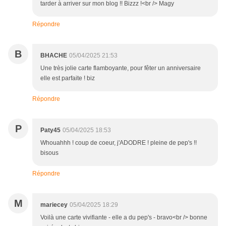
tarder à arriver sur mon blog !! Bizzz !<br /> Magy
Répondre
B
BHACHE
05/04/2025 21:53
Une très jolie carte flamboyante, pour fêter un anniversaire
elle est parfaite ! biz
Répondre
P
Paty45
05/04/2025 18:53
Whouahhh ! coup de coeur, j'ADODRE ! pleine de pep's !!
bisous
Répondre
M
mariecey
05/04/2025 18:29
Voilà une carte vivifiante - elle a du pep's - bravo<br /> bonne