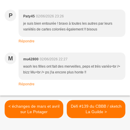
P
Paty45
02/06/2026 23:26
je suis bien entourée ! bravo à toutes les autres par leurs
variétés de cartes colorées également !! bisous
Répondre
M
mu42800
02/06/2026 22:27
waoh les filles ont fait des merveilles, peps et très variés<br />
bizz Mu<br /> ps j'ia encore plus honte !!
Répondre
< échanges de mars et avril
Défi #139 du CBBB / sketch
sur Le Potager
La Guilde >