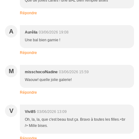
Que de jolies cartes ! une BAL bien remplie Bises
Répondre
A
Aurélia
03/06/2026 19:08
Une bal bien garnie !
Répondre
M
misschoco/Nadine
03/06/2026 15:59
Waouw! quelle jolie galerie!
Répondre
V
Vivi85
03/06/2026 13:09
Oh, la, la, que c'est beau tout ça. Bravo à toutes les filles.<br
/> Mille bises.
Répondre