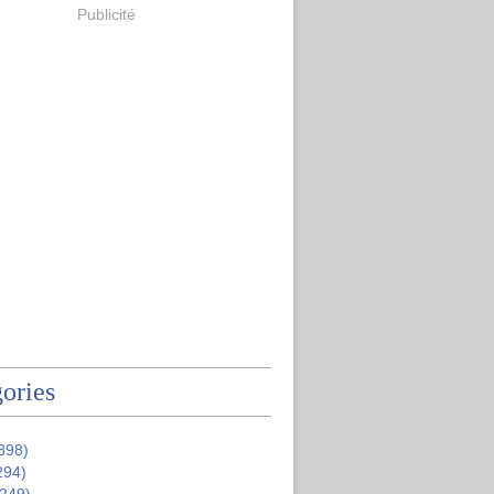
Publicité
ories
898)
294)