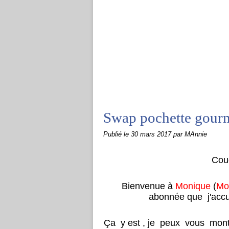
Swap pochette gou
Publié le
30 mars 2017
par MAnnie
Cou
Bienvenue à
Monique
(
Mo
abonnée que j'accue
Ça y est , je peux vous mont