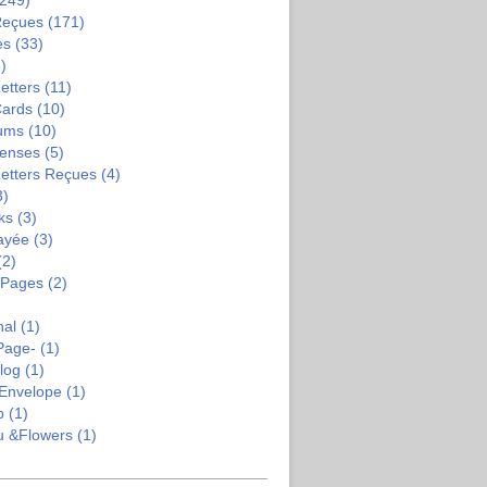
249)
Reçues
(171)
es
(33)
)
etters
(11)
Cards
(10)
bums
(10)
enses
(5)
Letters Reçues
(4)
3)
ks
(3)
ayée
(3)
(2)
-Pages
(2)
nal
(1)
Page-
(1)
log
(1)
Envelope
(1)
b
(1)
u &flowers
(1)