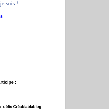
je suis !
ms
ticipe :
e défis Créablablablog