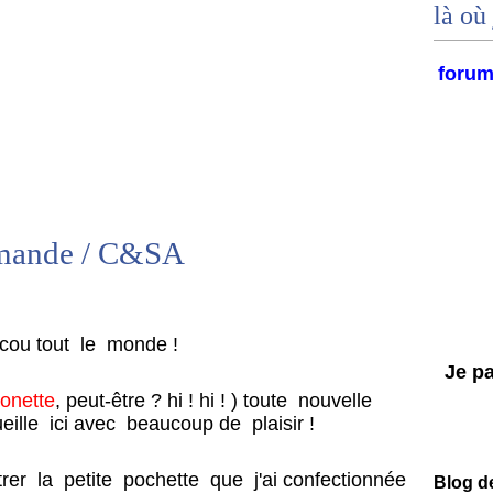
là où 
foru
rmande / C&SA
cou tout le monde !
Je par
onette
, peut-être ? hi ! hi ! ) toute nouvelle
ille ici avec beaucoup de plaisir !
rer la petite pochette que j'ai confectionnée
Blog d