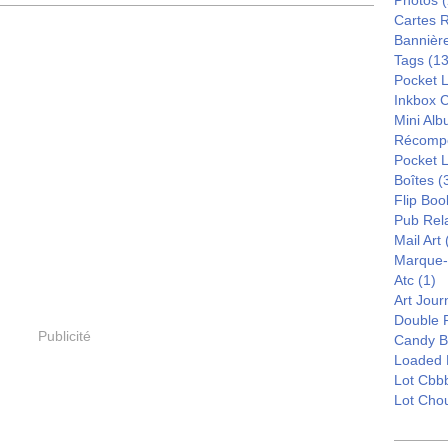
Photos
(
Cartes 
Bannièr
Tags
(13
Pocket L
Inkbox 
Mini Al
Récomp
Pocket 
Boîtes
(
Flip Boo
Pub Rel
Mail Art
Marque
Atc
(1)
Art Jour
Double 
Publicité
Candy B
Loaded 
Lot Cbb
Lot Cho