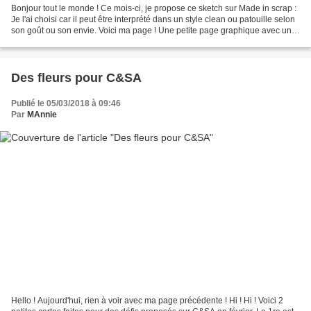
Bonjour tout le monde ! Ce mois-ci, je propose ce sketch sur Made in scrap :
Je l'ai choisi car il peut être interprété dans un style clean ou patouille selon
son goût ou son envie. Voici ma page ! Une petite page graphique avec une
très légère patouille...
Des fleurs pour C&SA
Publié le 05/03/2018 à 09:46
Par
MAnnie
Hello ! Aujourd'hui, rien à voir avec ma page précédente ! Hi ! Hi ! Voici 2