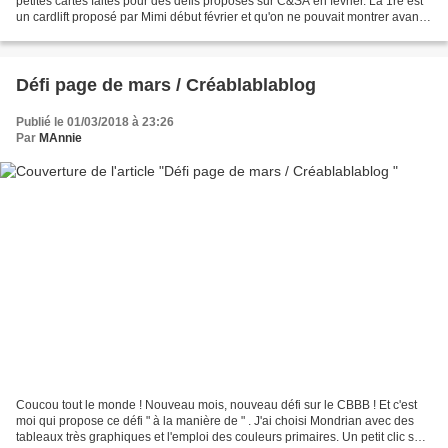
petites cartes faites pour des défis proposés sur C&SA en février. La 1re est
un cardlift proposé par Mimi début février et qu'on ne pouvait montrer avant
la fin du mois ! La...
Défi page de mars / Créablablablog
Publié le 01/03/2018 à 23:26
Par
MAnnie
Coucou tout le monde ! Nouveau mois, nouveau défi sur le CBBB ! Et c'est
moi qui propose ce défi " à la manière de " . J'ai choisi Mondrian avec des
tableaux très graphiques et l'emploi des couleurs primaires. Un petit clic sur