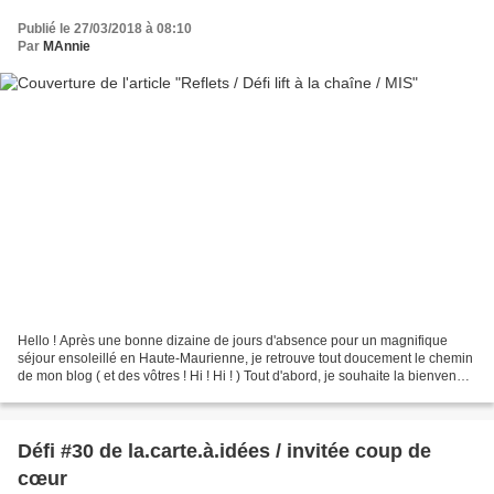
Publié le 27/03/2018 à 08:10
Par
MAnnie
Hello ! Après une bonne dizaine de jours d'absence pour un magnifique
séjour ensoleillé en Haute-Maurienne, je retrouve tout doucement le chemin
de mon blog ( et des vôtres ! Hi ! Hi ! ) Tout d'abord, je souhaite la bienvenue
à Cécile et Poppy . ( je...
Défi #30 de la.carte.à.idées / invitée coup de
cœur