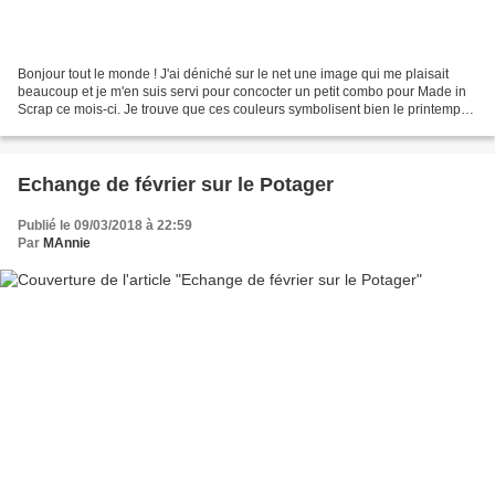
Bonjour tout le monde ! J'ai déniché sur le net une image qui me plaisait
beaucoup et je m'en suis servi pour concocter un petit combo pour Made in
Scrap ce mois-ci. Je trouve que ces couleurs symbolisent bien le printemps
et ce que l'on peut voir actuellement...
Echange de février sur le Potager
Publié le 09/03/2018 à 22:59
Par
MAnnie