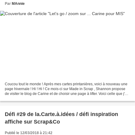
Par
MAnnie
Coucou tout le monde ! Après mes cartes printanières, voici à nouveau une
page hivernale ! Hi ! Hi ! Ce mois-ci sur Made in Scrap , Shannon propose
de visiter le blog de Carine et de choisir une page à lifter. Voici celle que j'ai
choisie : J'avais envie...
Défi #29 de la.Carte.à.idées / défi inspiration
affiche sur Scrap&Co
Publié le 12/03/2018 à 21:42