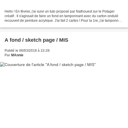
Hello ! En février, j'ai suivi un tuto proposé par Nathouest sur le Potager
créatif . Il s'agissait de faire un fond en tamponnant avec du carton ondulé
recouvert de peinture acrylique. J'ai fait 2 cartes ! Pour la 1re, j'ai tamponné
avec 2 verts différents...
A fond / sketch page / MIS
Publié le 06/03/2018 à 22:26
Par
MAnnie