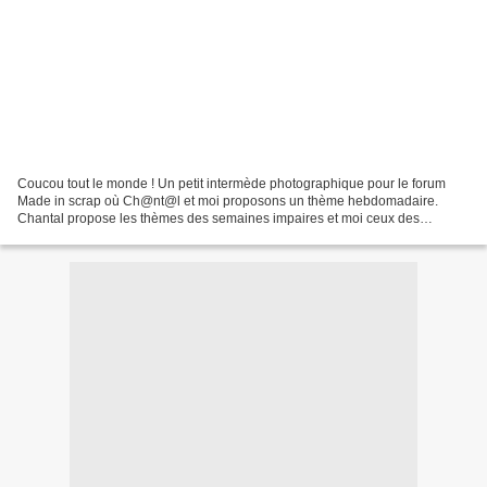
Coucou tout le monde ! Un petit intermède photographique pour le forum
Made in scrap où Ch@nt@l et moi proposons un thème hebdomadaire.
Chantal propose les thèmes des semaines impaires et moi ceux des
semaines paires. Je suis en retard pour le mois de...