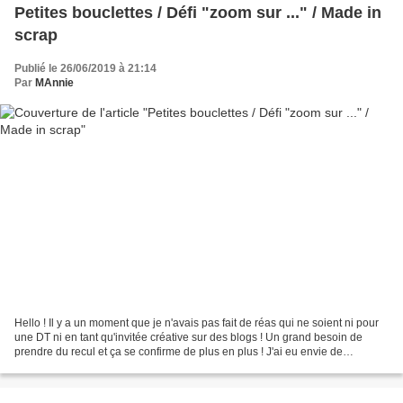
Petites bouclettes / Défi "zoom sur ..." / Made in
scrap
Publié le 26/06/2019 à 21:14
Par
MAnnie
Hello ! Il y a un moment que je n'avais pas fait de réas qui ne soient ni pour
une DT ni en tant qu'invitée créative sur des blogs ! Un grand besoin de
prendre du recul et ça se confirme de plus en plus ! J'ai eu envie de
répondre au défi "zoom sur Carol&co...