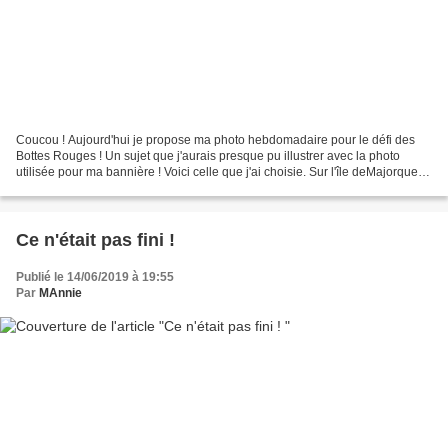
Coucou ! Aujourd'hui je propose ma photo hebdomadaire pour le défi des
Bottes Rouges ! Un sujet que j'aurais presque pu illustrer avec la photo
utilisée pour ma bannière ! Voici celle que j'ai choisie. Sur l'île deMajorque,
mai 2015 Un petit air seulement...
Ce n'était pas fini !
Publié le 14/06/2019 à 19:55
Par
MAnnie