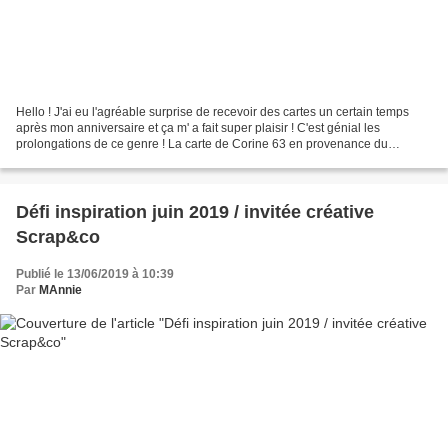
Hello ! J'ai eu l'agréable surprise de recevoir des cartes un certain temps
après mon anniversaire et ça m' a fait super plaisir ! C'est génial les
prolongations de ce genre ! La carte de Corine 63 en provenance du
Canada accompagnée de jolies découpes...
Défi inspiration juin 2019 / invitée créative
Scrap&co
Publié le 13/06/2019 à 10:39
Par
MAnnie