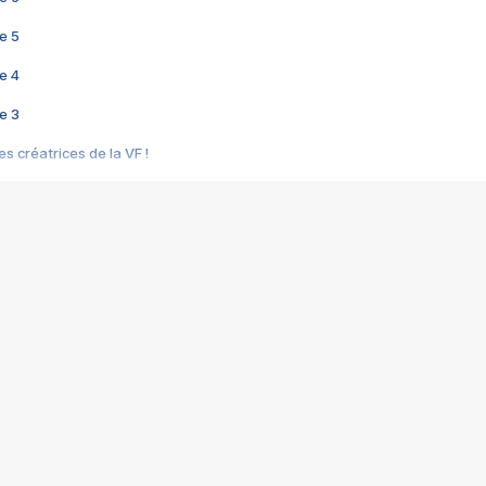
e 5
e 4
e 3
s créatrices de la VF !
e 2
e 1
e Mektoub My Love arrive enfin ! Rencontre avec Shaïn Boumedine et Sal
i : après Toni en famille
elle réalise le bouleversant Dites lui que je l'aime
ais ! Rencontre autour de Vie privée de Rebecca Zlotowski
 de Marguerite, Grave... Rencontre avec Ella Rumpf
 Les Rêveurs, un film intime sur la santé mentale