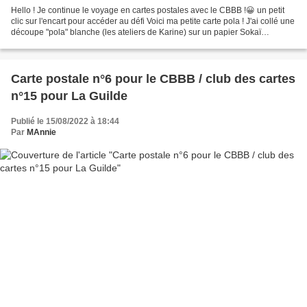
Hello ! Je continue le voyage en cartes postales avec le CBBB !😀 un petit
clic sur l'encart pour accéder au défi Voici ma petite carte pola ! J'ai collé une
découpe "pola" blanche (les ateliers de Karine) sur un papier Sokaï
préalablement tamponné d'herbes...
Carte postale n°6 pour le CBBB / club des cartes
n°15 pour La Guilde
Publié le 15/08/2022 à 18:44
Par
MAnnie