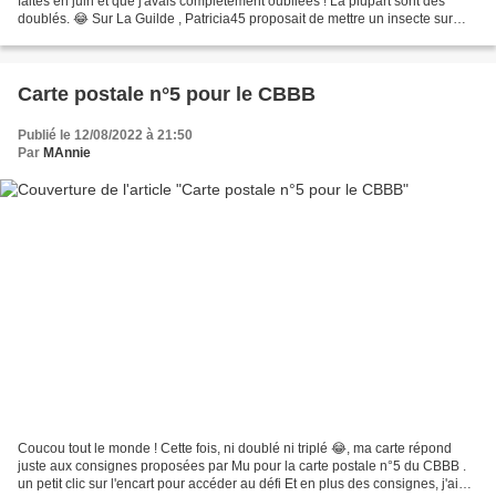
faites en juin et que j'avais complètement oubliées ! La plupart sont des
doublés. 😂 Sur La Guilde , Patricia45 proposait de mettre un insecte sur
notre carte. J'en ai fait 2 ! La...
Carte postale n°5 pour le CBBB
Publié le 12/08/2022 à 21:50
Par
MAnnie
Coucou tout le monde ! Cette fois, ni doublé ni triplé 😂, ma carte répond
juste aux consignes proposées par Mu pour la carte postale n°5 du CBBB .
un petit clic sur l'encart pour accéder au défi Et en plus des consignes, j'ai