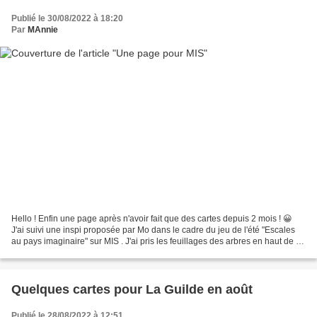
Publié le 30/08/2022 à 18:20
Par
MAnnie
Hello ! Enfin une page après n'avoir fait que des cartes depuis 2 mois ! 😀
J'ai suivi une inspi proposée par Mo dans le cadre du jeu de l'été "Escales
au pays imaginaire" sur MIS . J'ai pris les feuillages des arbres en haut de la
photo, feuilles de chêne,...
Quelques cartes pour La Guilde en août
Publié le 28/08/2022 à 12:51