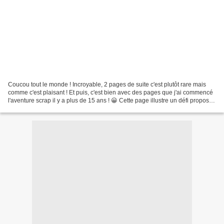
Coucou tout le monde ! Incroyable, 2 pages de suite c'est plutôt rare mais
comme c'est plaisant ! Et puis, c'est bien avec des pages que j'ai commencé
l'aventure scrap il y a plus de 15 ans ! 😀 Cette page illustre un défi proposé
par Nat49 dans le cadre...