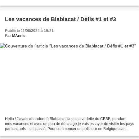
Blablacat commencent...
Les vacances de Blablacat / Défis #1 et #3
Publié le 11/08/2024 à 19:21
Par
MAnnie
Hello ! J'avais abandonné Blablacat, la petite vedette du CBBB, pendant
mes vacances et avec un peu de décalage je vais essayer de visiter les pays
par lesquels il est passé. Pour commencer un petit tour en Belgique car
début juillet, j'étais directement...