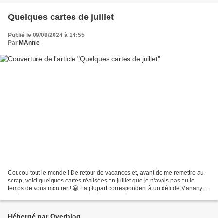
Quelques cartes de juillet
Publié le 09/08/2024 à 14:55
Par
MAnnie
Coucou tout le monde ! De retour de vacances et, avant de me remettre au
scrap, voici quelques cartes réalisées en juillet que je n'avais pas eu le
temps de vous montrer ! 😀 La plupart correspondent à un défi de Manany
"Vous ne voulez pas colorier avec...
Hébergé par Overblog