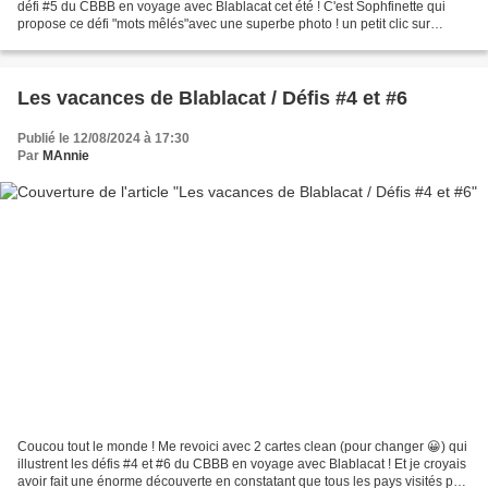
défi #5 du CBBB en voyage avec Blablacat cet été ! C'est Sophfinette qui
propose ce défi "mots mêlés"avec une superbe photo ! un petit clic sur
l'encart pour accéder au défi...
Les vacances de Blablacat / Défis #4 et #6
Publié le 12/08/2024 à 17:30
Par
MAnnie
Coucou tout le monde ! Me revoici avec 2 cartes clean (pour changer 😀) qui
illustrent les défis #4 et #6 du CBBB en voyage avec Blablacat ! Et je croyais
avoir fait une énorme découverte en constatant que tous les pays visités par