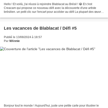
Hello ! Et voilà, j'ai réussi à rejoindre Blablacat au Brésil ! 😂 Et c'est
Creacam qui propose ce nouveau défi avec la découverte d'une artiste
brésilien. un petit clic sur l'encart pour accéder au défi La plupart des œuvres
de Romero Britto sont très...
Les vacances de Blablacat / Défi #5
Publié le 13/08/2024 à 18:57
Par
MAnnie
Bonjour tout le monde ! Aujourd'hui, juste une petite carte pour illustrer le