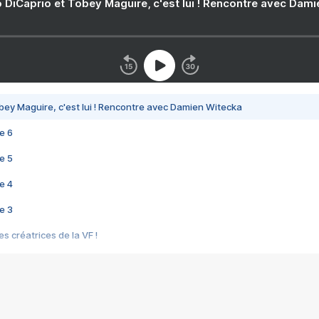
 DiCaprio et Tobey Maguire, c'est lui ! Rencontre avec Dam
bey Maguire, c'est lui ! Rencontre avec Damien Witecka
e 6
e 5
e 4
e 3
s créatrices de la VF !
e 2
e 1
e Mektoub My Love arrive enfin ! Rencontre avec Shaïn Boumedine et Sal