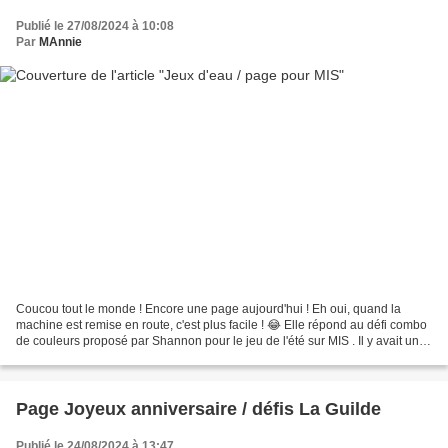
Publié le 27/08/2024 à 10:08
Par
MAnnie
Coucou tout le monde ! Encore une page aujourd'hui ! Eh oui, quand la
machine est remise en route, c'est plus facile ! 😂 Elle répond au défi combo
de couleurs proposé par Shannon pour le jeu de l'été sur MIS . Il y avait un
bonus possible en ajoutant...
Page Joyeux anniversaire / défis La Guilde
Publié le 24/08/2024 à 13:47