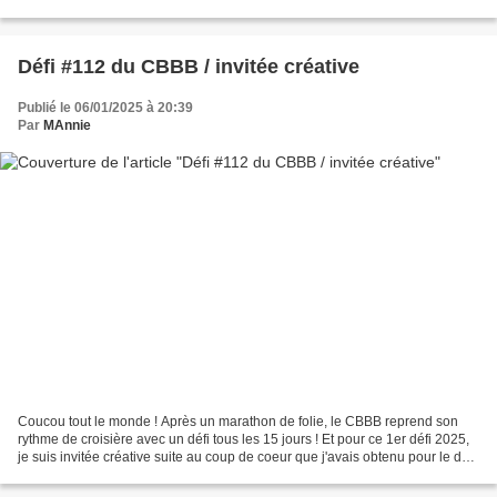
feuillage ou bien une forme ronde décorée...
Défi #112 du CBBB / invitée créative
Publié le 06/01/2025 à 20:39
Par
MAnnie
Coucou tout le monde ! Après un marathon de folie, le CBBB reprend son
rythme de croisière avec un défi tous les 15 jours ! Et pour ce 1er défi 2025,
je suis invitée créative suite au coup de coeur que j'avais obtenu pour le défi
#109 avec cette carte...