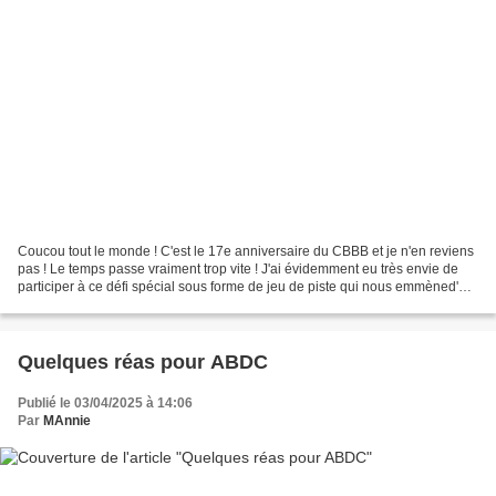
Coucou tout le monde ! C'est le 17e anniversaire du CBBB et je n'en reviens
pas ! Le temps passe vraiment trop vite ! J'ai évidemment eu très envie de
participer à ce défi spécial sous forme de jeu de piste qui nous emmèned'un
blog à l'autre des membres...
Quelques réas pour ABDC
Publié le 03/04/2025 à 14:06
Par
MAnnie