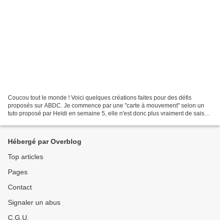
Coucou tout le monde ! Voici quelques créations faites pour des défis
proposés sur ABDC. Je commence par une "carte à mouvement" selon un
tuto proposé par Heïdi en semaine 5, elle n'est donc plus vraiment de saison
! 🤣 J'ai utilisé des papiers et une...
Hébergé par Overblog
Top articles
Pages
Contact
Signaler un abus
C.G.U.