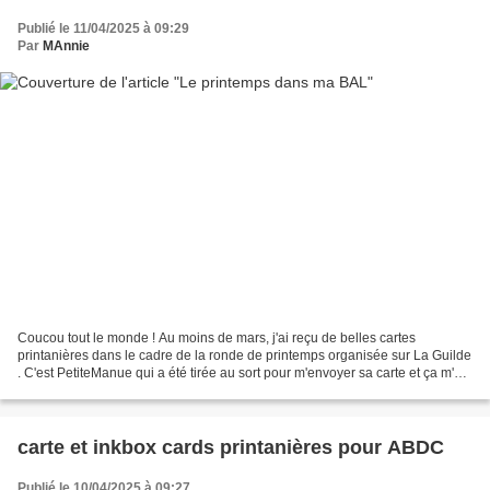
Publié le 11/04/2025 à 09:29
Par
MAnnie
Coucou tout le monde ! Au moins de mars, j'ai reçu de belles cartes
printanières dans le cadre de la ronde de printemps organisée sur La Guilde
. C'est PetiteManue qui a été tirée au sort pour m'envoyer sa carte et ça m'a
amusée car elle ressemblait beaucoup...
carte et inkbox cards printanières pour ABDC
Publié le 10/04/2025 à 09:27