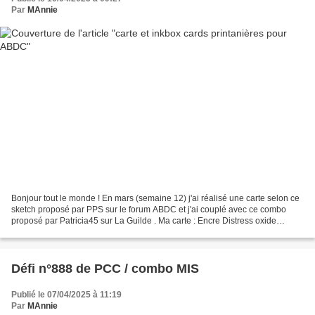
Par
MAnnie
Bonjour tout le monde ! En mars (semaine 12) j'ai réalisé une carte selon ce
sketch proposé par PPS sur le forum ABDC et j'ai couplé avec ce combo
proposé par Patricia45 sur La Guilde . Ma carte : Encre Distress oxide
"candied apple" ; tampons Lime Citron,...
Défi n°888 de PCC / combo MIS
Publié le 07/04/2025 à 11:19
Par
MAnnie