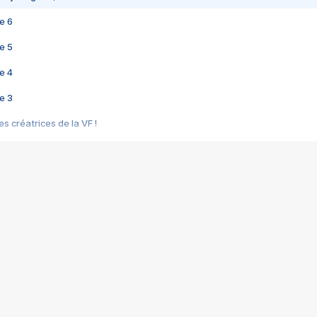
e 6
e 5
e 4
e 3
s créatrices de la VF !
e 2
e 1
e Mektoub My Love arrive enfin ! Rencontre avec Shaïn Boumedine et Sal
i : après Toni en famille
elle réalise le bouleversant Dites lui que je l'aime
ais ! Rencontre autour de Vie privée de Rebecca Zlotowski
 de Marguerite, Grave... Rencontre avec Ella Rumpf