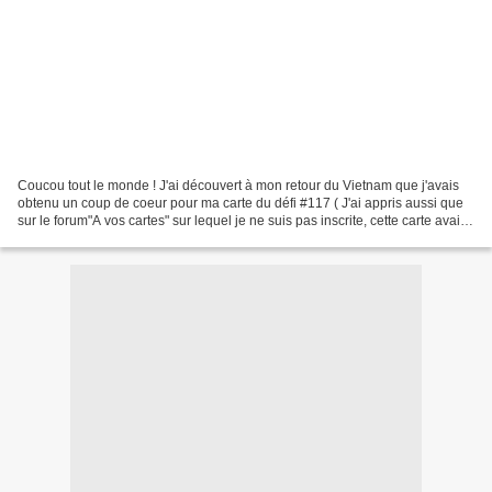
Coucou tout le monde ! J'ai découvert à mon retour du Vietnam que j'avais
obtenu un coup de coeur pour ma carte du défi #117 ( J'ai appris aussi que
sur le forum"A vos cartes" sur lequel je ne suis pas inscrite, cette carte avait
été proposée comme lift.😂)...