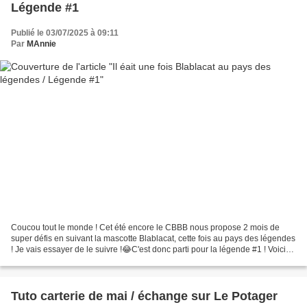
Légende #1
Publié le 03/07/2025 à 09:11
Par
MAnnie
Coucou tout le monde ! Cet été encore le CBBB nous propose 2 mois de
super défis en suivant la mascotte Blablacat, cette fois au pays des légendes
! Je vais essayer de le suivre !😂C'est donc parti pour la légende #1 ! Voici
les consignes que Mu propose...
Tuto carterie de mai / échange sur Le Potager