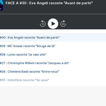
FACE A #30 : Eve Angeli raconte "Avant de partir"
#30 : Eve Angeli raconte "Avant de partir"
#29 : MC Solaar raconte "Bouge de là"
28 : Lorie raconte "Je vais vite"
#27 : Christophe Willem raconte "Jacques a dit"
#26 : Chimène Badi raconte "Entre nous"
#25 : Indochine raconte "3e sexe"
#24 : Zaho raconte "C'est chelou"
#23 : Patrick Bruel raconte "Au café des délices"
#22 : Kyo raconte "Le chemin"