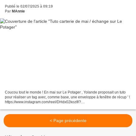
Publié le 02/07/2025 à 09:19
Par
MAnnie
Coucou tout le monde ! En mai sur Le Potager , Yolande proposait un tuto
pour réaliser un tag avec, comme base, une enveloppe à fenêtre de récup ' !
https://www.instagram.com/reel/DHdx02kozIf/?
utm_source=ig_web_copy_link J'en ai réalisé 2 dans un style...
< Page précédente