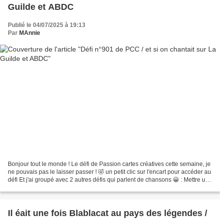
Guilde et ABDC
Publié le 04/07/2025 à 19:13
Par
MAnnie
Bonjour tout le monde ! Le défi de Passion cartes créatives cette semaine, je
ne pouvais pas le laisser passer ! 🤣 un petit clic sur l'encart pour accéder au
défi Et j'ai groupé avec 2 autres défis qui parlent de chansons 😀 : Mettre un
titre de chanson...
Il éait une fois Blablacat au pays des légendes /