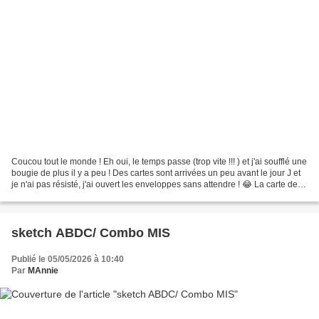
Coucou tout le monde ! Eh oui, le temps passe (trop vite !!! ) et j'ai soufflé une
bougie de plus il y a peu ! Des cartes sont arrivées un peu avant le jour J et
je n'ai pas résisté, j'ai ouvert les enveloppes sans attendre ! 😂 La carte de
Mary73 La carte...
sketch ABDC/ Combo MIS
Publié le 05/05/2026 à 10:40
Par
MAnnie