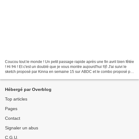
Coucou tout le monde ! Un petit passage rapide après une fin avril bien fêtée
! Hi !Hi ! Et c'est un doublé que je vous montre aujourd'hui !🤣 J'ai suivi le
sketch proposé par Kinna en semaine 15 sur ABDC et le combo proposé par
Shannon en avril sur MIS...
Hébergé par Overblog
Top articles
Pages
Contact
Signaler un abus
C.G.U.