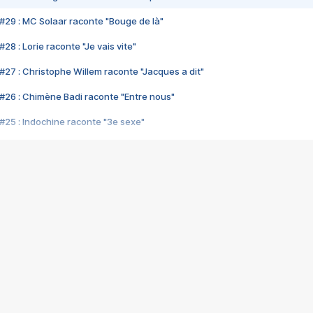
#29 : MC Solaar raconte "Bouge de là"
28 : Lorie raconte "Je vais vite"
#27 : Christophe Willem raconte "Jacques a dit"
#26 : Chimène Badi raconte "Entre nous"
#25 : Indochine raconte "3e sexe"
#24 : Zaho raconte "C'est chelou"
#23 : Patrick Bruel raconte "Au café des délices"
#22 : Kyo raconte "Le chemin"
#21 : Nolwenn Leroy raconte "Cassé"
#20 : Patrick Hernandez raconte "Born to be alive"
#19 : Lorie raconte "Près de moi"
#18 : Michael Jones raconte "A nos actes manqués" (avec Jean-Jacque