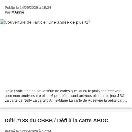
Publié le 14/05/2026 à 16:24
Par
MAnnie
Hello ! Voici une nouvelle série de cartes que j'ai eu le plaisir de recevoir
pour mon anniversaire et les 6 premières sont arrivées pile poil le jour J !😀
La carte de Nelly La carte d'Anne-Marie La carte de Roselyne la petite carte
"poisson bleu" de...
Défi #138 du CBBB / Défi à la carte ABDC
Publié le 12/05/2026 à 17:24