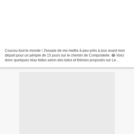
Coucou tout le monde ! J'essaie de me mettre à peu près à jour avant mon
départ pour un périple de 15 jours sur le chemin de Compostelle. 😂 Voici
donc quelques réas faites selon des tutos et thèmes proposés sur Le
Potager créatif et celles que j'ai reçues....