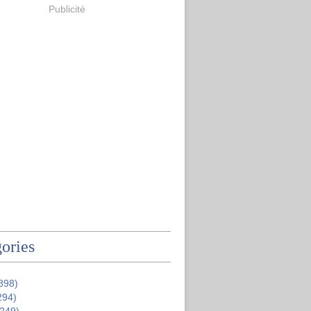
Publicité
ories
898)
294)