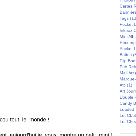
Photos
(
Cartes 
Bannièr
Tags
(13
Pocket L
Inkbox 
Mini Al
Récomp
Pocket 
Boîtes
(
Flip Boo
Pub Rel
Mail Art
Marque
Atc
(1)
Art Jour
Double 
Candy B
Loaded 
Lot Cbb
cou tout le monde !
Lot Cho
 aujourd'hui je vous montre un petit mini !