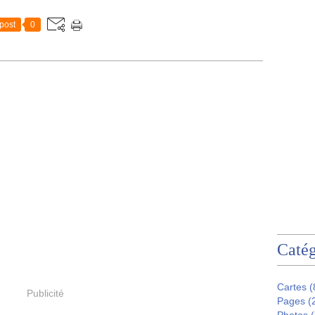
post
0
Catég
Cartes
(
Publicité
Pages
(