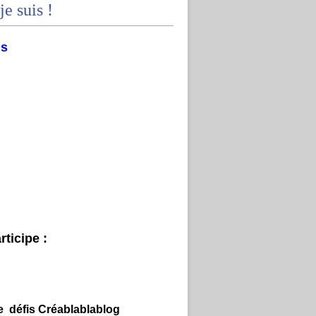
je suis !
ms
ticipe :
e défis Créablablablog