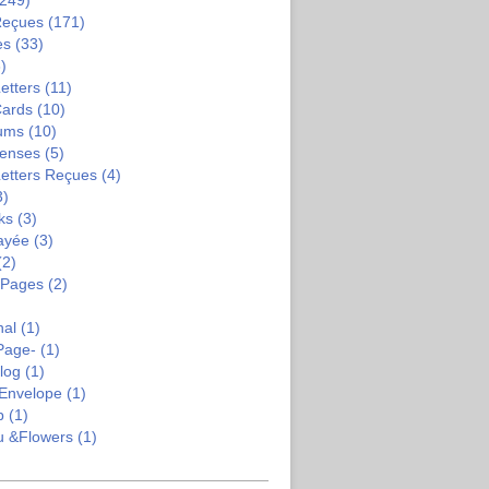
249)
Reçues
(171)
es
(33)
)
etters
(11)
Cards
(10)
bums
(10)
enses
(5)
Letters Reçues
(4)
3)
ks
(3)
ayée
(3)
(2)
-Pages
(2)
nal
(1)
Page-
(1)
log
(1)
Envelope
(1)
b
(1)
u &flowers
(1)