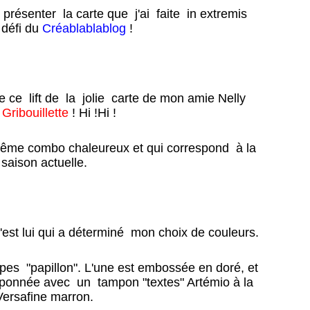
résenter la carte que j'ai faite in extremis
défi du
Créablablablog
!
 ce lift de la jolie carte de mon amie Nelly
s
Gribouillette
! Hi !Hi !
ême combo chaleureux et qui correspond à la
saison actuelle.
c'est lui qui a déterminé mon choix de couleurs.
es "papillon". L'une est embossée en doré, et
mponnée avec un tampon "textes" Artémio à la
Versafine marron.