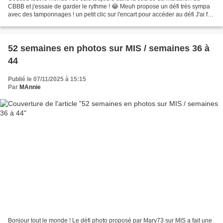
CBBB et j'essaie de garder le rythme ! 😂 Meuh propose un défi très sympa
avec des tamponnages ! un petit clic sur l'encart pour accéder au défi J'ai fait
2 cartes ! fond embossé : tampon...
52 semaines en photos sur MIS / semaines 36 à
44
Publié le 07/11/2025 à 15:15
Par
MAnnie
Bonjour tout le monde ! Le défi photo proposé par Mary73 sur MIS a fait une