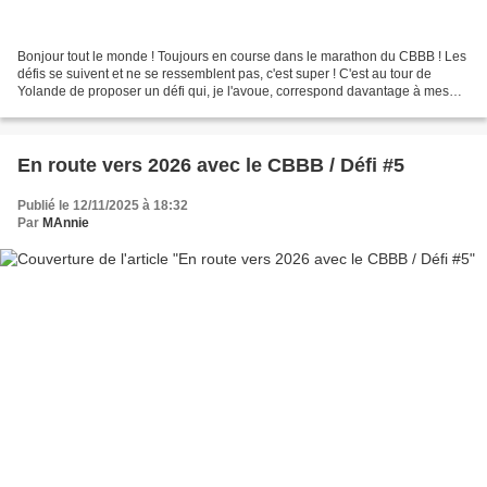
Bonjour tout le monde ! Toujours en course dans le marathon du CBBB ! Les
défis se suivent et ne se ressemblent pas, c'est super ! C'est au tour de
Yolande de proposer un défi qui, je l'avoue, correspond davantage à mes
"compétences" ou du moins, à ma...
En route vers 2026 avec le CBBB / Défi #5
Publié le 12/11/2025 à 18:32
Par
MAnnie