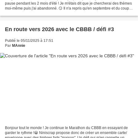
pause pendant les 2 mois d'été ! Je m'étais dit que je chercherai des thèmes
moi-même puis j'ai abandonné. 😏 Il n'a repris qu'en septembre et du coup,
j'ai 2 mois de retard pour...
En route vers 2026 avec le CBBB / défi #3
Publié le 05/11/2025 à 17:51
Par
MAnnie
Bonjour tout le monde ! Je continue le Marathon du CBBB en essayant de
garder le rythme !😀 Niniscrap propose donc de créer un ensemble carte/
enveloppe avec des timbres faits "maison". Un défi qui m'en rappelle un