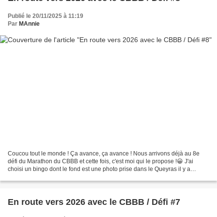
Publié le 20/11/2025 à 11:19
Par
MAnnie
Coucou tout le monde ! Ça avance, ça avance ! Nous arrivons déjà au 8e
défi du Marathon du CBBB et cette fois, c'est moi qui le propose !😀 J'ai
choisi un bingo dont le fond est une photo prise dans le Queyras il y a
quelques années ! un petit clic sur...
En route vers 2026 avec le CBBB / Défi #7