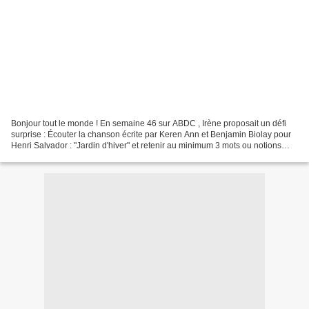
Bonjour tout le monde ! En semaine 46 sur ABDC , Irène proposait un défi
surprise : Écouter la chanson écrite par Keren Ann et Benjamin Biolay pour
Henri Salvador : "Jardin d'hiver" et retenir au minimum 3 mots ou notions
(hiver pour une ambiance hivernale...