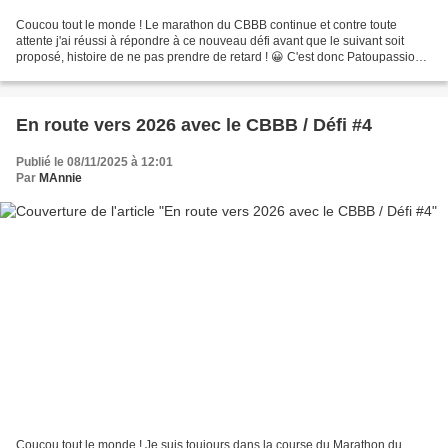
Coucou tout le monde ! Le marathon du CBBB continue et contre toute
attente j'ai réussi à répondre à ce nouveau défi avant que le suivant soit
proposé, histoire de ne pas prendre de retard ! 😀 C'est donc Patoupassions
qui propose de lifter sa carte. un...
En route vers 2026 avec le CBBB / Défi #4
Publié le 08/11/2025 à 12:01
Par
MAnnie
Coucou tout le monde ! Je suis toujours dans la course du Marathon du