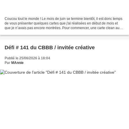
Coucou tout le monde ! Le mois de juin se termine bientôt, il est donc temps
de vous présenter quelques cartes que j'ai réalisées en début de mois et
que je n’avais pas encore montrées. Pour commencer, une carte clean au
format allongé qui répond au défi...
Défi # 141 du CBBB / invitée créative
Publié le 25/06/2026 à 18:04
Par
MAnnie