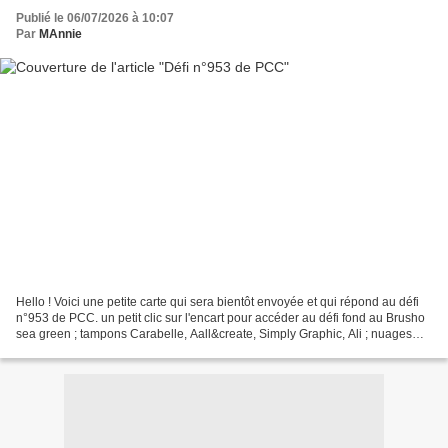
Publié le 06/07/2026 à 10:07
Par
MAnnie
Hello ! Voici une petite carte qui sera bientôt envoyée et qui répond au défi
n°953 de PCC. un petit clic sur l'encart pour accéder au défi fond au Brusho
sea green ; tampons Carabelle, Aall&create, Simply Graphic, Ali ; nuages
offerts ; aquarelle ; crayon...