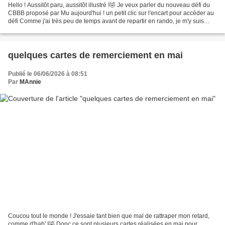
Hello ! Aussitôt paru, aussitôt illustré !🤣 Je veux parler du nouveau défi du
CBBB proposé par Mu aujourd'hui ! un petit clic sur l'encart pour accéder au
défi Comme j'ai très peu de temps avant de repartir en rando, je m'y suis
mise immédiatement, la...
quelques cartes de remerciement en mai
Publié le 06/06/2026 à 08:51
Par
MAnnie
Coucou tout le monde ! J'essaie tant bien que mal de rattraper mon retard,
comme d'hab' !🤣 Donc ce sont plusieurs cartes réalisées en mai pour