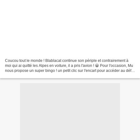
Coucou tout le monde ! Blablacat continue son périple et contrairement à
moi qui ai quitté les Alpes en voiture, il a pris l'avion ! 😀 Pour l'occasion, Mu
nous propose un super bingo ! un petit clic sur l'encart pour accéder au défi
J'ai suivi les colonnes...