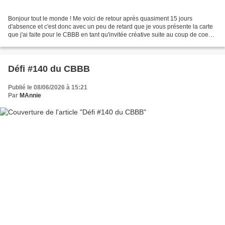
Bonjour tout le monde ! Me voici de retour après quasiment 15 jours
d'absence et c'est donc avec un peu de retard que je vous présente la carte
que j'ai faite pour le CBBB en tant qu'invitée créative suite au coup de coeur
obtenu pour le défi #138. C'est...
Défi #140 du CBBB
Publié le 08/06/2026 à 15:21
Par
MAnnie