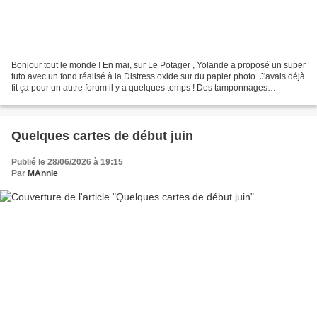
Bonjour tout le monde ! En mai, sur Le Potager , Yolande a proposé un super
tuto avec un fond réalisé à la Distress oxide sur du papier photo. J'avais déjà
fit ça pour un autre forum il y a quelques temps ! Des tamponnages
complètent le fond puis Yolande...
Quelques cartes de début juin
Publié le 28/06/2026 à 19:15
Par
MAnnie