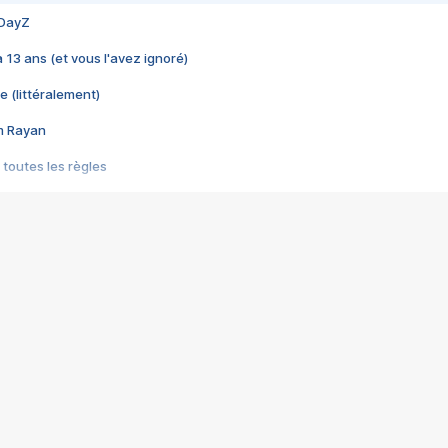
 DayZ
 a 13 ans (et vous l'avez ignoré)
e (littéralement)
im Rayan
 toutes les règles
s les jeux vidéo
us choquant de Rockstar ? - Le scandale BULLY
e plus moche de Steam
du RÊVE tourne au CAUCHEMAR
pendant 8 heures
it… à tort
umiliés par un jeu vidéo