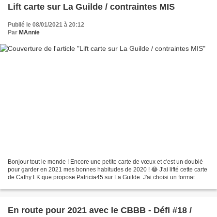
Lift carte sur La Guilde / contraintes MIS
Publié le 08/01/2021 à 20:12
Par
MAnnie
Bonjour tout le monde ! Encore une petite carte de vœux et c'est un doublé
pour garder en 2021 mes bonnes habitudes de 2020 ! 😂 J'ai lifté cette carte
de Cathy LK que propose Patricia45 sur La Guilde. J'ai choisi un format
carré et un évidage rond (pas...
En route pour 2021 avec le CBBB - Défi #18 /