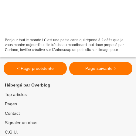
Bonjour tout le monde ! C'est une petite carte qui répond à 2 défis que je
vous montre aujourd'hui ! le très beau moodboard tout doux proposé par
Corinne, invitée créative sur l'Antrescrap un petit clic sur l'image pour
accéder au défi auquel s'ajoute...
< Page précédente
Page suivante >
Hébergé par Overblog
Top articles
Pages
Contact
Signaler un abus
C.G.U.