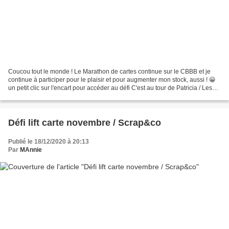
Coucou tout le monde ! Le Marathon de cartes continue sur le CBBB et je
continue à participer pour le plaisir et pour augmenter mon stock, aussi ! 😀
un petit clic sur l'encart pour accéder au défi C'est au tour de Patricia / Les
Loisirs de Nana de proposer...
Défi lift carte novembre / Scrap&co
Publié le 18/12/2020 à 20:13
Par
MAnnie