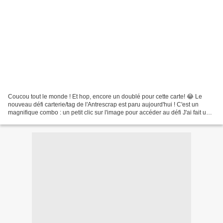
Coucou tout le monde ! Et hop, encore un doublé pour cette carte! 😂 Le
nouveau défi carterie/tag de l'Antrescrap est paru aujourd'hui ! C'est un
magnifique combo : un petit clic sur l'image pour accéder au défi J'ai fait une
carte que voici : Et j'ai...