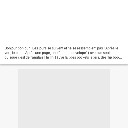
Bonjour bonjour ! Les jours se suivent et ne se ressemblent pas ! Après le
vert, le bleu ! Après une page, une "loaded envelope" ( avec un seul p
puisque c'est de l'anglais ! hi ! hi ! ) J'ai fait des pockets letters, des flip books
et j'avais envie d'...