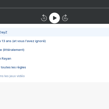
 DayZ
 a 13 ans (et vous l'avez ignoré)
e (littéralement)
im Rayan
 toutes les règles
s les jeux vidéo
us choquant de Rockstar ? - Le scandale BULLY
e plus moche de Steam
du RÊVE tourne au CAUCHEMAR