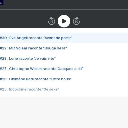
#30 : Eve Angeli raconte "Avant de partir"
#29 : MC Solaar raconte "Bouge de là"
28 : Lorie raconte "Je vais vite"
#27 : Christophe Willem raconte "Jacques a dit"
#26 : Chimène Badi raconte "Entre nous"
#25 : Indochine raconte "3e sexe"
#24 : Zaho raconte "C'est chelou"
#23 : Patrick Bruel raconte "Au café des délices"
#22 : Kyo raconte "Le chemin"