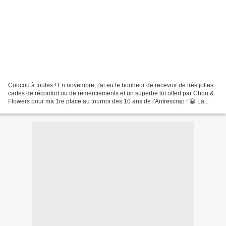
Coucou à toutes ! En novembre, j'ai eu le bonheur de recevoir de très jolies
cartes de réconfort ou de remerciements et un superbe lot offert par Chou &
Flowers pour ma 1re place au tournoi des 10 ans de l'Antrescrap ! 😀 La
carte de Camille La carte de...