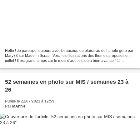
Hello ! Je participe toujours avec beaucoup de plaisir au défi photo géré par
Mary73 sur Made in Scrap . Voici les illustrations des thèmes proposés en
juillet ! Il est grand temps car le mois d'août est déjà bien avancé ! 🙂
Semaine 27 : Paysage Un paysage...
52 semaines en photo sur MIS / semaines 23 à
26
Publié le 22/07/2021 à 12:59
Par
MAnnie