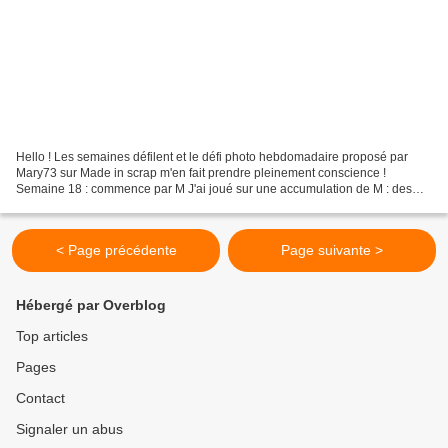
Hello ! Les semaines défilent et le défi photo hebdomadaire proposé par
Mary73 sur Made in scrap m'en fait prendre pleinement conscience !
Semaine 18 : commence par M J'ai joué sur une accumulation de M : des
mosaïques sur les murs d'un monastère au Monténégro....
< Page précédente
Page suivante >
Hébergé par Overblog
Top articles
Pages
Contact
Signaler un abus