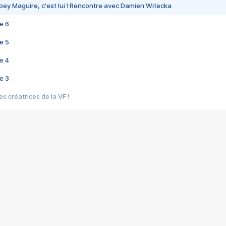
bey Maguire, c'est lui ! Rencontre avec Damien Witecka
e 6
e 5
e 4
e 3
s créatrices de la VF !
e 2
e 1
e Mektoub My Love arrive enfin ! Rencontre avec Shaïn Boumedine et Sal
i : après Toni en famille
elle réalise le bouleversant Dites lui que je l'aime
ais ! Rencontre autour de Vie privée de Rebecca Zlotowski
 de Marguerite, Grave... Rencontre avec Ella Rumpf