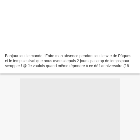
Bonjour tout le monde ! Entre mon absence pendant tout le w-e de Pâques
et le temps estival que nous avons depuis 2 jours, pas trop de temps pour
scrapper ! 😀 Je voulais quand même répondre à ce défi anniversaire (18
ans, c'est fou !!! ) puisque j'avais...