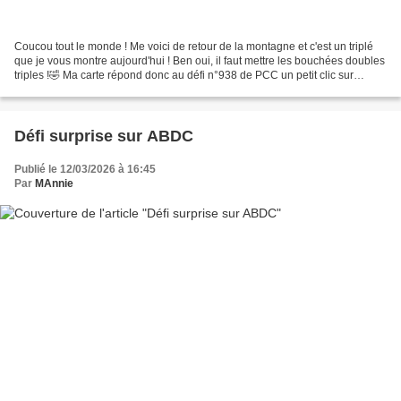
Coucou tout le monde ! Me voici de retour de la montagne et c'est un triplé
que je vous montre aujourd'hui ! Ben oui, il faut mettre les bouchées doubles
triples !🤣 Ma carte répond donc au défi n°938 de PCC un petit clic sur
l'encart pour accéder au défi...
Défi surprise sur ABDC
Publié le 12/03/2026 à 16:45
Par
MAnnie