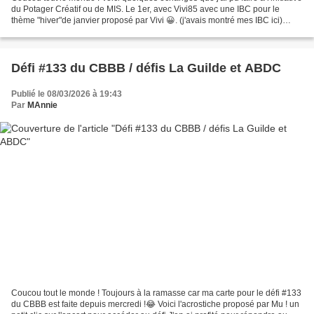
du Potager Créatif ou de MIS. Le 1er, avec Vivi85 avec une IBC pour le
thème "hiver"de janvier proposé par Vivi 😀. (j'avais montré mes IBC ici)
Photo d'Edwige car je n'avais...
Défi #133 du CBBB / défis La Guilde et ABDC
Publié le 08/03/2026 à 19:43
Par
MAnnie
Coucou tout le monde ! Toujours à la ramasse car ma carte pour le défi #133
du CBBB est faite depuis mercredi !😂 Voici l'acrostiche proposé par Mu ! un