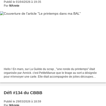
Publié le 01/04/2026 à 19:35
Par
MAnnie
Hello ! En mars, sur La Guilde du scrap , "une ronde du printemps" était
organisée par Annick. c'est PetiteManue que le tirage au sort a désignée
pour m'envoyer une carte. Elle était accompagnée de jolies découpes
noires. Et d'autres cartes sont arrivées,...
Défi #134 du CBBB
Publié le 29/03/2026 à 18:59
Par
MAnnie