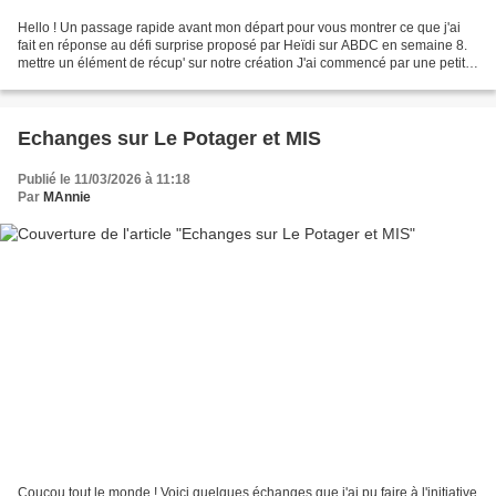
Hello ! Un passage rapide avant mon départ pour vous montrer ce que j'ai
fait en réponse au défi surprise proposé par Heïdi sur ABDC en semaine 8.
mettre un élément de récup' sur notre création J'ai commencé par une petite
carte avec un très beau timbre...
Echanges sur Le Potager et MIS
Publié le 11/03/2026 à 11:18
Par
MAnnie
Coucou tout le monde ! Voici quelques échanges que j'ai pu faire à l'initiative