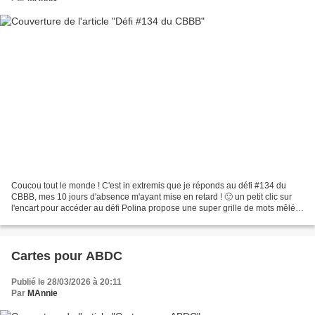
Coucou tout le monde ! C'est in extremis que je réponds au défi #134 du
CBBB, mes 10 jours d'absence m'ayant mise en retard ! 🙂 un petit clic sur
l'encart pour accéder au défi Polina propose une super grille de mots mêlés
en forme d'arbre. J'ai trouvé...
Cartes pour ABDC
Publié le 28/03/2026 à 20:11
Par
MAnnie