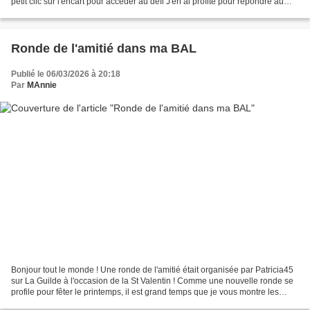
petit clic sur l'encart pour accéder au défi J'en ai profité pour répondre au
défi consigne proposé...
Ronde de l'amitié dans ma BAL
Publié le 06/03/2026 à 20:18
Par
MAnnie
Bonjour tout le monde ! Une ronde de l'amitié était organisée par Patricia45
sur La Guilde à l'occasion de la St Valentin ! Comme une nouvelle ronde se
profile pour fêter le printemps, il est grand temps que je vous montre les
cartes que j'ai reçues.😄...