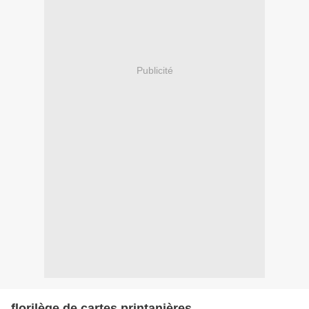
Publicité
florilège de cartes printanières